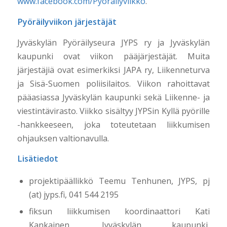
www.facebook.com/Pyorailyviikko
.
Pyöräilyviikon järjestäjät
Jyväskylän Pyöräilyseura JYPS ry ja Jyväskylän
kaupunki ovat viikon pääjärjestäjät. Muita
järjestäjiä ovat esimerkiksi JAPA ry, Liikenneturva
ja Sisä-Suomen poliisilaitos. Viikon rahoittavat
pääasiassa Jyväskylän kaupunki sekä Liikenne- ja
viestintävirasto. Viikko sisältyy JYPSin Kyllä pyörille
-hankkeeseen, joka toteutetaan liikkumisen
ohjauksen valtionavulla.
Lisätiedot
projektipäällikkö Teemu Tenhunen, JYPS, pj
(at) jyps.fi, 041 544 2195
fiksun liikkumisen koordinaattori Kati
Kankainen, Jyväskylän kaupunki,