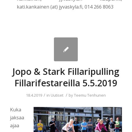
kati.kankainen (at) jyvaskyla.fi, 014 266 8063
Jopo & Stark Fillaripulling
Fillarifestareilla 5.5.2019
/
/
18.4.2019
in
Uutiset
by
Teemu Tenhunen
Kuka
jaksaa
ajaa