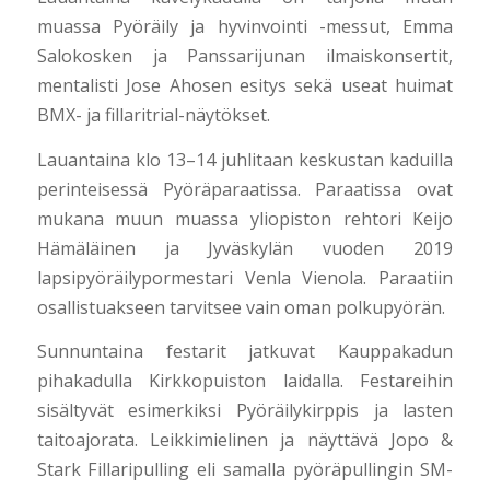
muassa Pyöräily ja hyvinvointi -messut, Emma
Salokosken ja Panssarijunan ilmaiskonsertit,
mentalisti Jose Ahosen esitys sekä useat huimat
BMX- ja fillaritrial-näytökset.
Lauantaina klo 13–14 juhlitaan keskustan kaduilla
perinteisessä Pyöräparaatissa. Paraatissa ovat
mukana muun muassa yliopiston rehtori Keijo
Hämäläinen ja Jyväskylän vuoden 2019
lapsipyöräilypormestari Venla Vienola. Paraatiin
osallistuakseen tarvitsee vain oman polkupyörän.
Sunnuntaina festarit jatkuvat Kauppakadun
pihakadulla Kirkkopuiston laidalla. Festareihin
sisältyvät esimerkiksi Pyöräilykirppis ja lasten
taitoajorata. Leikkimielinen ja näyttävä Jopo &
Stark Fillaripulling eli samalla pyöräpullingin SM-