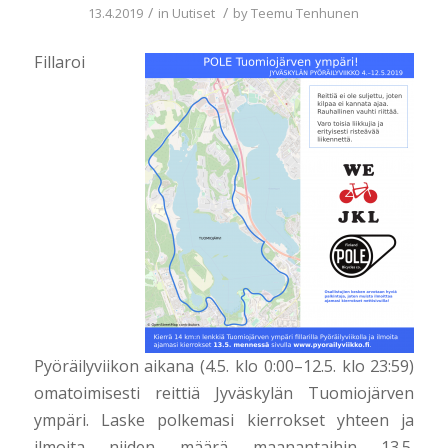
/
/
13.4.2019
in
Uutiset
by
Teemu Tenhunen
Fillaroi
Pyöräilyviikon aikana (4.5. klo 0:00–12.5. klo 23:59)
omatoimisesti reittiä Jyväskylän Tuomiojärven
ympäri. Laske polkemasi kierrokset yhteen ja
ilmoita niiden määrä maanantaihin 13.5.