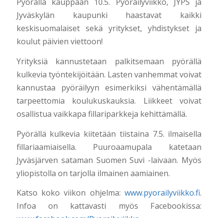
Pyörällä kauppaan 10.5. Pyöräilyviikko, JYPS ja
Jyväskylän kaupunki haastavat kaikki
keskisuomalaiset sekä yritykset, yhdistykset ja
koulut päivien viettoon!
Yrityksiä kannustetaan palkitsemaan pyörällä
kulkevia työntekijöitään. Lasten vanhemmat voivat
kannustaa pyöräilyyn esimerkiksi vähentämällä
tarpeettomia koulukuskauksia. Liikkeet voivat
osallistua vaikkapa fillariparkkeja kehittämällä.
Pyörällä kulkevia kiitetään tiistaina 7.5. ilmaisella
fillariaamiaisella. Puuroaamupala katetaan
Jyväsjärven sataman Suomen Suvi -laivaan. Myös
yliopistolla on tarjolla ilmainen aamiainen.
Katso koko viikon ohjelma:
www.pyorailyviikko.fi
.
Infoa on kattavasti myös Facebookissa: