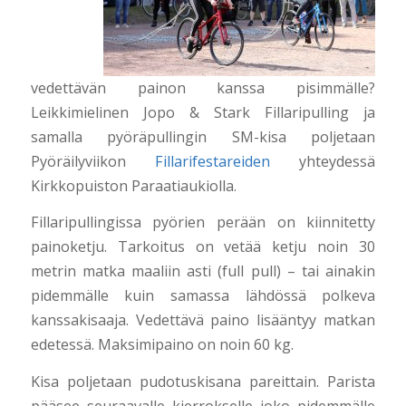
vedettävän painon kanssa pisimmälle?
Leikkimielinen Jopo & Stark Fillaripulling ja
samalla pyöräpullingin SM-kisa poljetaan
Pyöräilyviikon
Fillarifestareiden
yhteydessä
Kirkkopuiston Paraatiaukiolla.
Fillaripullingissa pyörien perään on kiinnitetty
painoketju. Tarkoitus on vetää ketju noin 30
metrin matka maaliin asti (full pull) – tai ainakin
pidemmälle kuin samassa lähdössä polkeva
kanssakisaaja. Vedettävä paino lisääntyy matkan
edetessä. Maksimipaino on noin 60 kg.
Kisa poljetaan pudotuskisana pareittain. Parista