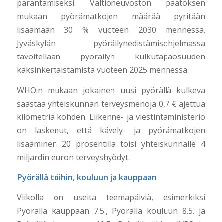
parantamiseksi. Valtioneuvoston päätöksen
mukaan pyörämatkojen määrää pyritään
lisäämään 30 % vuoteen 2030 mennessä.
Jyväskylän pyöräilynedistämisohjelmassa
tavoitellaan pyöräilyn kulkutapaosuuden
kaksinkertaistamista vuoteen 2025 mennessä.
WHO:n mukaan jokainen uusi pyörällä kulkeva
säästää yhteiskunnan terveysmenoja 0,7 € ajettua
kilometriä kohden. Liikenne- ja viestintäministeriö
on laskenut, että kävely- ja pyörämatkojen
lisääminen 20 prosentilla toisi yhteiskunnalle 4
miljardin euron terveyshyödyt.
Pyörällä töihin, kouluun ja kauppaan
Viikolla on useita teemapäiviä, esimerkiksi
Pyörällä kauppaan 7.5., Pyörällä kouluun 8.5. ja