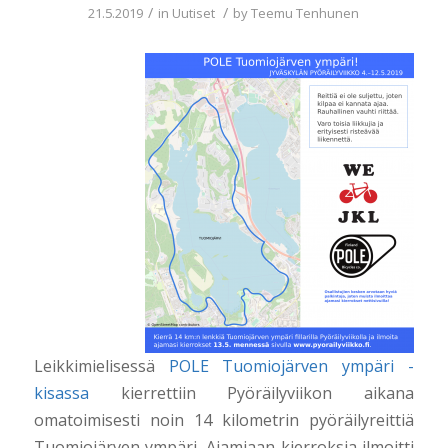
/
/
21.5.2019
in
Uutiset
by
Teemu Tenhunen
Leikkimielisessä
POLE Tuomiojärven ympäri -
kisassa
kierrettiin Pyöräilyviikon aikana
omatoimisesti noin 14 kilometrin pyöräilyreittiä
Tuomiojärven ympäri. Ajamiaan kierroksia ilmoitti