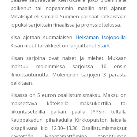
pääsee seuraavalle kierrokselle joko pidemmälle
polkenut tai nopeammin maaliin asti ajanut.
Mitalisijat eli samalla Suomen parhaat ratkaistaan
lopuksi sarjoittain finaalissa ja pronssiottelussa.
Kisa ajetaan suomalaisen
Helkaman
Isojopoilla
.
Kisan muut tarvikkeet on lahjoittanut
Stark
.
Kisan sarjoina ovat naiset ja miehet. Mukaan
mahtuu molemmissa sarjoissa 16 ensin
ilmoittautunutta. Molempien sarjojen 3 parasta
palkitaan.
Kisassa on 5 euron osallistumismaksu. Maksu on
maksettava käteisellä, maksukortilla tai
liikuntasetelillä paikan päällä JYPSin teltalla
Kauppakadun pihakadulla Kirkkopuiston laidalla
kisapäivänä klo 12.30–13.30. Osallistumismaksut
käytetään lyhentämättöminä tapahtuman