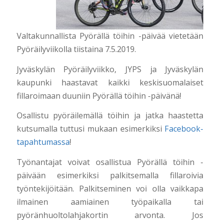
Valtakunnallista Pyörällä töihin -päivää vietetään
Pyöräilyviikolla tiistaina 7.5.2019.
Jyväskylän Pyöräilyviikko, JYPS ja Jyväskylän
kaupunki haastavat kaikki keskisuomalaiset
fillaroimaan duuniin Pyörällä töihin -päivänä!
Osallistu pyöräilemällä töihin ja jatka haastetta
kutsumalla tuttusi mukaan esimerkiksi
Facebook-
tapahtumassa
!
Työnantajat voivat osallistua Pyörällä töihin -
päivään esimerkiksi palkitsemalla fillaroivia
työntekijöitään. Palkitseminen voi olla vaikkapa
ilmainen aamiainen työpaikalla tai
pyöränhuoltolahjakortin arvonta. Jos