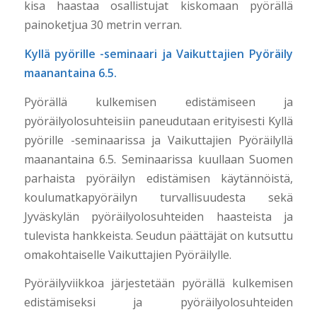
kisa haastaa osallistujat kiskomaan pyörällä
painoketjua 30 metrin verran.
Kyllä pyörille -seminaari ja Vaikuttajien Pyöräily
maanantaina 6.5.
Pyörällä kulkemisen edistämiseen ja
pyöräilyolosuhteisiin paneudutaan erityisesti Kyllä
pyörille -seminaarissa ja Vaikuttajien Pyöräilyllä
maanantaina 6.5. Seminaarissa kuullaan Suomen
parhaista pyöräilyn edistämisen käytännöistä,
koulumatkapyöräilyn turvallisuudesta sekä
Jyväskylän pyöräilyolosuhteiden haasteista ja
tulevista hankkeista. Seudun päättäjät on kutsuttu
omakohtaiselle Vaikuttajien Pyöräilylle.
Pyöräilyviikkoa järjestetään pyörällä kulkemisen
edistämiseksi ja pyöräilyolosuhteiden