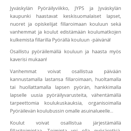
Jyväskylän Pyöräilyviikko, JYPS ja Jyväskylän
kaupunki haastavat keskisuomalaiset lapset,
nuoret ja opiskelijat fillaroimaan kouluun sekä
vanhemmat ja koulut edistämään koulumatkojen
kulkemista fillarilla Pyörällä kouluun -päivänä!
Osallistu pyöräilemällä kouluun ja haasta myös
kaverisi mukaan!
Vanhemmat voivat osallistua päivään
kannustamalla lastansa fillaroimaan, huoltamalla
tai huollattamalla lapsen pyörän, hankkimalla
lapselle uusia pyöräilyvarusteita, vähentämällä
tarpeettomia koulukuskauksia, organisoimalla
Pyöräilevän koulubussin omalle asuinalueelle…
Koulut voivat osallistua järjestämällä
fillaritoimintaa. Toiminta voi olla pyöräretkiä,