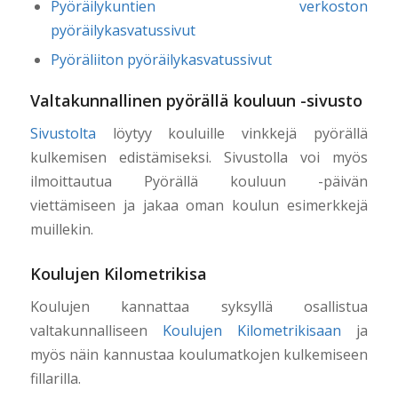
Pyöräilykuntien verkoston
pyöräilykasvatussivut
Pyöräliiton pyöräilykasvatussivut
Valtakunnallinen pyörällä kouluun -sivusto
Sivustolta
löytyy kouluille vinkkejä pyörällä
kulkemisen edistämiseksi. Sivustolla voi myös
ilmoittautua Pyörällä kouluun -päivän
viettämiseen ja jakaa oman koulun esimerkkejä
muillekin.
Koulujen Kilometrikisa
Koulujen kannattaa syksyllä osallistua
valtakunnalliseen
Koulujen Kilometrikisaan
ja
myös näin kannustaa koulumatkojen kulkemiseen
fillarilla.