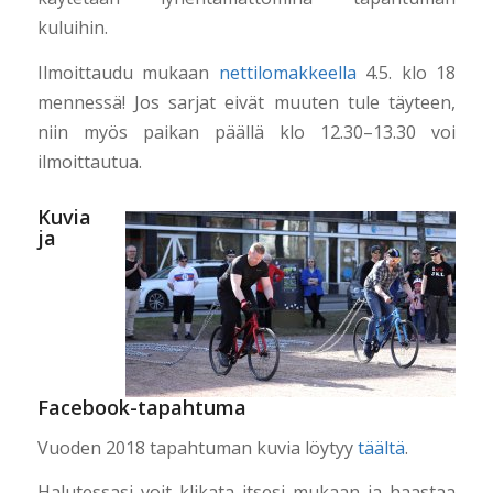
kuluihin.
Ilmoittaudu mukaan
nettilomakkeella
4.5. klo 18
mennessä! Jos sarjat eivät muuten tule täyteen,
niin myös paikan päällä klo 12.30–13.30 voi
ilmoittautua.
Kuvia
ja
Facebook-tapahtuma
Vuoden 2018 tapahtuman kuvia löytyy
täältä
.
Halutessasi voit klikata itsesi mukaan ja haastaa