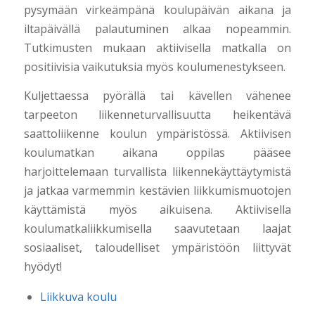
pysymään virkeämpänä koulupäivän aikana ja
iltapäivällä palautuminen alkaa nopeammin.
Tutkimusten mukaan aktiivisella matkalla on
positiivisia vaikutuksia myös koulumenestykseen.
Kuljettaessa pyörällä tai kävellen vähenee
tarpeeton liikenneturvallisuutta heikentävä
saattoliikenne koulun ympäristössä. Aktiivisen
koulumatkan aikana oppilas pääsee
harjoittelemaan turvallista liikennekäyttäytymistä
ja jatkaa varmemmin kestävien liikkumismuotojen
käyttämistä myös aikuisena. Aktiivisella
koulumatkaliikkumisella saavutetaan laajat
sosiaaliset, taloudelliset ympäristöön liittyvät
hyödyt!
Liikkuva koulu