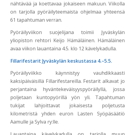
nähtävää ja koettavaa jokaiseen makuun. Viikolla
on tarjolla pyöräilyteemaista ohjelmaa yhteensä
61 tapahtuman verran.
Pyöräilyviikon suojelijana toimii Jyväskylän
yliopiston rehtori Keijo Hämäläinen. Hämäläinen
avaa viikon lauantaina 4.5. klo 12 kävelykadulla.
Fillarifestarit Jyväskylän keskustassa 4.–5.5.
Pyöräilyviikko käynnistyy vauhdikkaasti
kaksipäiväisillä Fillarifestareilla. Festarit alkavat jo
perjantaina hyväntekeväisyyspyöräilyllä, jossa
poljetaan kuntopyörillä yön yli. Tapahtuman
tukijat lahjoittavat jokaisesta poljetusta
kilometristä yhden euron Lasten Syöpäsäätiö
Aamulle ja Sylva ry:lle.
Lauantaina kävelykadulla on tarjolla muun