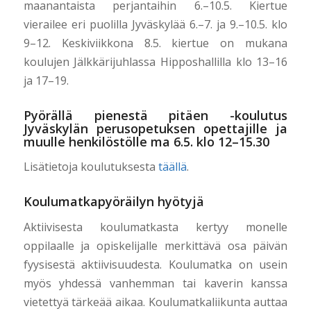
maanantaista perjantaihin 6.–10.5. Kiertue
vierailee eri puolilla Jyväskylää 6.–7. ja 9.–10.5. klo
9–12. Keskiviikkona 8.5. kiertue on mukana
koulujen Jälkkärijuhlassa Hipposhallilla klo 13–16
ja 17–19.
Pyörällä pienestä pitäen -koulutus
Jyväskylän perusopetuksen opettajille ja
muulle henkilöstölle ma 6.5. klo 12–15.30
Lisätietoja koulutuksesta
täällä
.
Koulumatkapyöräilyn hyötyjä
Aktiivisesta koulumatkasta kertyy monelle
oppilaalle ja opiskelijalle merkittävä osa päivän
fyysisestä aktiivisuudesta. Koulumatka on usein
myös yhdessä vanhemman tai kaverin kanssa
vietettyä tärkeää aikaa. Koulumatkaliikunta auttaa