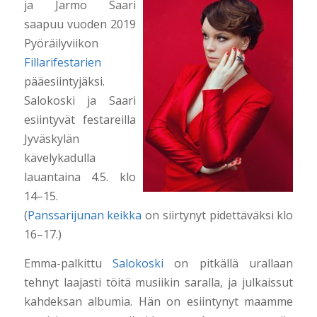
ja Jarmo Saari
saapuu vuoden 2019
Pyöräilyviikon
Fillarifestarien
pääesiintyjäksi.
Salokoski ja Saari
esiintyvät festareilla
Jyväskylän
kävelykadulla
lauantaina 4.5. klo
14–15.
(
Panssarijunan keikka
on siirtynyt pidettäväksi klo
16–17.)
Emma-palkittu
Salokoski
on pitkällä urallaan
tehnyt laajasti töitä musiikin saralla, ja julkaissut
kahdeksan albumia. Hän on esiintynyt maamme