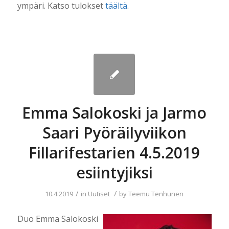
ympäri. Katso tulokset
täältä
.
Emma Salokoski ja Jarmo
Saari Pyöräilyviikon
Fillarifestarien 4.5.2019
esiintyjiksi
/
/
10.4.2019
in
Uutiset
by
Teemu Tenhunen
Duo Emma Salokoski