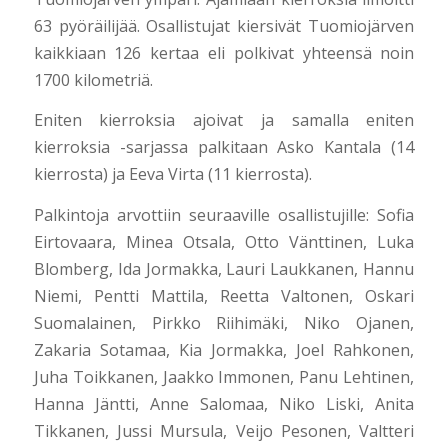
63 pyöräilijää. Osallistujat kiersivät Tuomiojärven
kaikkiaan 126 kertaa eli polkivat yhteensä noin
1700 kilometriä.
Eniten kierroksia ajoivat ja samalla eniten
kierroksia -sarjassa palkitaan Asko Kantala (14
kierrosta) ja Eeva Virta (11 kierrosta).
Palkintoja arvottiin seuraaville osallistujille: Sofia
Eirtovaara, Minea Otsala, Otto Vänttinen, Luka
Blomberg, Ida Jormakka, Lauri Laukkanen, Hannu
Niemi, Pentti Mattila, Reetta Valtonen, Oskari
Suomalainen, Pirkko Riihimäki, Niko Ojanen,
Zakaria Sotamaa, Kia Jormakka, Joel Rahkonen,
Juha Toikkanen, Jaakko Immonen, Panu Lehtinen,
Hanna Jäntti, Anne Salomaa, Niko Liski, Anita
Tikkanen, Jussi Mursula, Veijo Pesonen, Valtteri