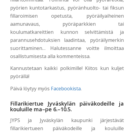
pyörien kuntotarkastus, pyöränhuolto- tai fiksun
fillaroimisen opetusta, pyöräilyaiheinen
aamunavaus, pyöräparkkien tai
koulumatkareittien kunnon selvittämistä ja
parannusehdotuksien laadintaa, pyöräilymerkin
suorittaminen… Halutessanne voitte ilmoittaa
osallistumisesta alla kommenteissa.
Kannustetaan kaikki polkimille! Kiitos kun kuljet
pyörällä!
Päivä löytyy myös
Facebookista
.
Fillarikiertue Jyväskylän päiväkodeille ja
kouluille ma–pe 6.–10.5.
JYPS ja Jyväskylän kaupunki järjestävät
fillarikiertueen päiväkodeille ja kouluille