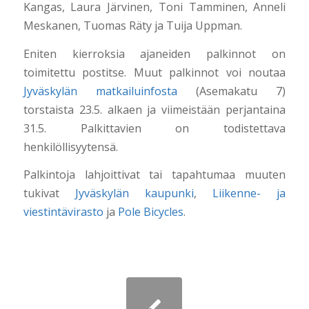
Kangas, Laura Järvinen, Toni Tamminen, Anneli
Meskanen, Tuomas Räty ja Tuija Uppman.
Eniten kierroksia ajaneiden palkinnot on
toimitettu postitse. Muut palkinnot voi noutaa
Jyväskylän matkailuinfosta
(Asemakatu 7)
torstaista 23.5. alkaen ja viimeistään perjantaina
31.5. Palkittavien on todistettava
henkilöllisyytensä.
Palkintoja lahjoittivat tai tapahtumaa muuten
tukivat
Jyväskylän kaupunki
,
Liikenne- ja
viestintävirasto
ja
Pole Bicycles
.