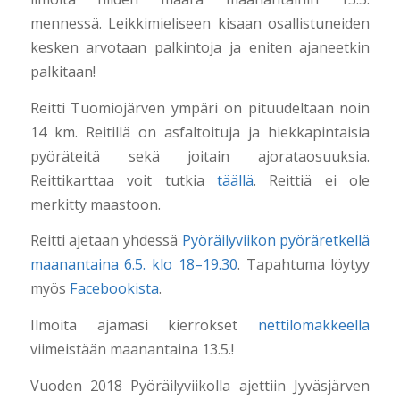
mennessä. Leikkimieliseen kisaan osallistuneiden
kesken arvotaan palkintoja ja eniten ajaneetkin
palkitaan!
Reitti Tuomiojärven ympäri on pituudeltaan noin
14 km. Reitillä on asfaltoituja ja hiekkapintaisia
pyöräteitä sekä joitain ajorataosuuksia.
Reittikarttaa voit tutkia
täällä
. Reittiä ei ole
merkitty maastoon.
Reitti ajetaan yhdessä
Pyöräilyviikon pyöräretkellä
maanantaina 6.5. klo 18–19.30
. Tapahtuma löytyy
myös
Facebookista
.
Ilmoita ajamasi kierrokset
nettilomakkeella
viimeistään maanantaina 13.5.!
Vuoden 2018 Pyöräilyviikolla ajettiin Jyväsjärven