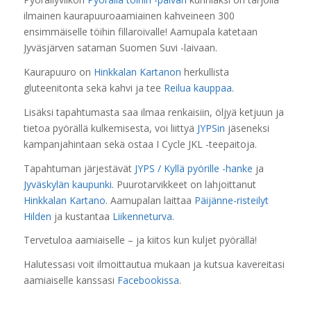
ilmainen kaurapuuroaamiainen kahveineen 300
ensimmäiselle töihin fillaroivalle! Aamupala katetaan
Jyväsjärven sataman Suomen Suvi -laivaan.
Kaurapuuro on
Hinkkalan Kartanon
herkullista
gluteenitonta sekä kahvi ja tee
Reilua kauppaa
.
Lisäksi tapahtumasta saa ilmaa renkaisiin, öljyä ketjuun ja
tietoa pyörällä kulkemisesta, voi liittyä
JYPSin
jäseneksi
kampanjahintaan sekä ostaa I Cycle JKL -teepaitoja.
Tapahtuman järjestävät
JYPS / Kyllä pyörille -hanke
ja
Jyväskylän kaupunki
. Puurotarvikkeet on lahjoittanut
Hinkkalan Kartano
. Aamupalan laittaa
Päijänne-risteilyt
Hilden
ja kustantaa
Liikenneturva
.
Tervetuloa aamiaiselle – ja kiitos kun kuljet pyörällä!
Halutessasi voit ilmoittautua mukaan ja kutsua kavereitasi
aamiaiselle kanssasi
Facebookissa
.