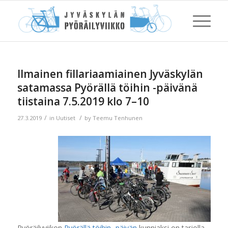
Ilmainen fillariaamiainen Jyväskylän
satamassa Pyörällä töihin -päivänä
tiistaina 7.5.2019 klo 7–10
/
/
27.3.2019
in
Uutiset
by
Teemu Tenhunen
Pyöräilyviikon
Pyörällä töihin -päivän
kunniaksi on tarjolla