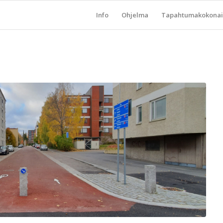
Info
Ohjelma
Tapahtumakokonai