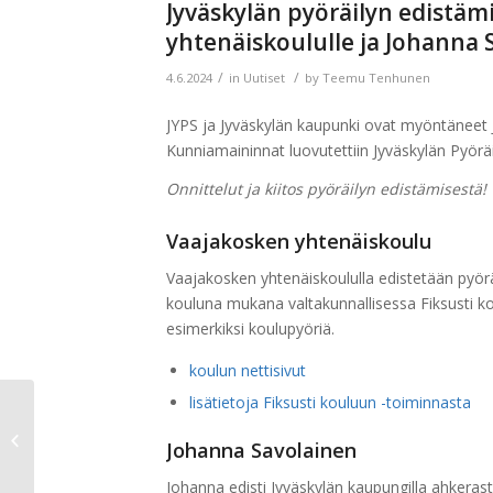
Jyväskylän pyöräilyn edistä
yhtenäiskoululle ja Johanna S
/
/
4.6.2024
in
Uutiset
by
Teemu Tenhunen
JYPS ja Jyväskylän kaupunki ovat myöntäneet 
Kunniamaininnat luovutettiin Jyväskylän Pyöräil
Onnittelut ja kiitos pyöräilyn edistämisestä!
Vaajakosken yhtenäiskoulu
Vaajakosken yhtenäiskoululla edistetään pyörä
kouluna mukana valtakunnallisessa Fiksusti k
esimerkiksi koulupyöriä.
koulun nettisivut
lisätietoja Fiksusti kouluun -toiminnasta
Fenix Kolmen järven
kierto 5.–14.5.2024 –
Johanna Savolainen
tulokset
Johanna edisti Jyväskylän kaupungilla ahkerasti 