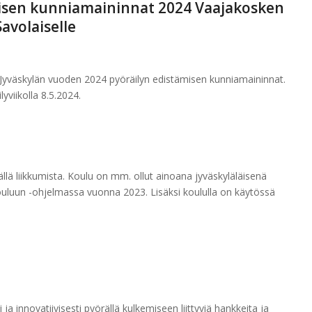
misen kunniamaininnat 2024 Vaajakosken
avolaiselle
Jyväskylän vuoden 2024 pyöräilyn edistämisen kunniamaininnat.
yviikolla 8.5.2024.
llä liikkumista. Koulu on mm. ollut ainoana jyväskyläläisenä
ouluun -ohjelmassa vuonna 2023. Lisäksi koululla on käytössä
ja innovatiivisesti pyörällä kulkemiseen liittyviä hankkeita ja