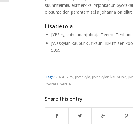
suunnitelmia, esimerkiksi Yrjönkadun pyöräkatua
olosuhteiden parantamisella Johanna on ollut 
Lisätietoja
JYPS ry, toiminnanjohtaja Teemu Tenhunen
Jyväskylän kaupunki, fiksun liikkumisen koo
5359
Tags:
2024
,
JYPS
,
Jyväskylä
,
Jyväskylän kaupunki
,
Jy
Pyörällä perille
Share this entry