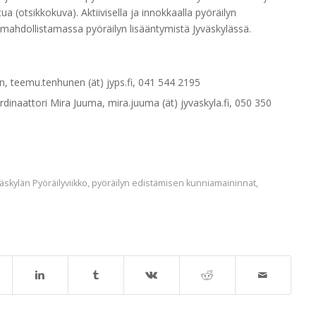
 (otsikkokuva). Aktiivisella ja innokkaalla pyöräilyn
mahdollistamassa pyöräilyn lisääntymistä Jyväskylässä.
, teemu.tenhunen (ät) jyps.fi, 041 544 2195
rdinaattori Mira Juuma, mira.juuma (ät) jyvaskyla.fi, 050 350
väskylän Pyöräilyviikko
,
pyöräilyn edistämisen kunniamaininnat
,