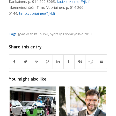
Kankainen, p. 014 266 8063,
kati.kankainen@jkl.fi
liikenneinsinööri Timo Vuoriainen, p. 014 266
5144,
timo.vuoriainen@jkl.fi
Tags:
Jyväskylän kaupunki
,
pyöräily
,
Pyöräilyviikko 2018
Share this entry
You might also like