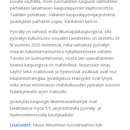
kovalla vauhdilla, moni suomalainen kaupunki valmistelee
parhaillaan lainattavien kaupunkipyörien käyttöönottoa.
Täälläkin pohditaan, millainen kaupunkipyöräjärjestelmä
Jyväskylään parhaiten sopisi, Kankainen kertoo.
Pyöräily on vahvasti esillä liikuntapääkaupungissa, sillä
pyöräilyn kulkumuoto-osuuden tavoitteeksi on asetettu 25
% vuoteen 2025 mennessä, mikä tarkoittaa pyöräilyn
määrän kaksinkertaistumista nykytilanteeseen nähden.
Tavoite on kunnianhimoinen, mutta sen saavuttaminen
tiiviissä kaupungissa on mahdollista. Resurssien viisas
käyttö sekä osallistuvat ja hyvinvoivat asukkaat ovat osa
kaupunkistrategiaa. Jyväskylässä etäisyydet ovat lyhyet,
mikä antaa erinomaisen mahdollisuuden pyöräilyn suosion
lisääntymiselle arjen matkoilla.
Jyväskylän kaupungin liikenneasiantuntijat ovat
tavattavissa myös 5.5. järjestettävillä pyöräily- ja
hyvinvointimessuilla kävelykadulla.
Lisätiedot:
Fiksun liikkumisen koordinaattori Kati