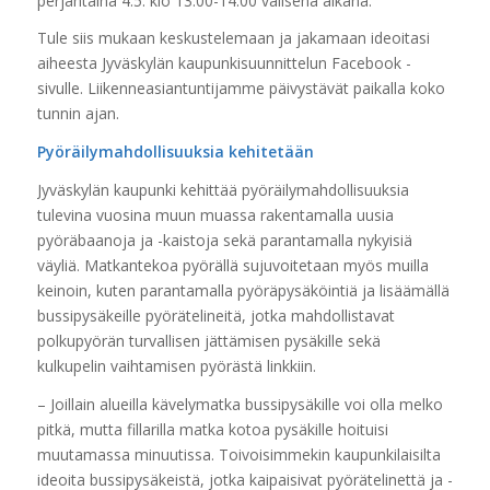
perjantaina 4.5. klo 13:00-14:00 välisenä aikana.
Tule siis mukaan keskustelemaan ja jakamaan ideoitasi
aiheesta Jyväskylän kaupunkisuunnittelun Facebook -
sivulle. Liikenneasiantuntijamme päivystävät paikalla koko
tunnin ajan.
Pyöräilymahdollisuuksia kehitetään
Jyväskylän kaupunki kehittää pyöräilymahdollisuuksia
tulevina vuosina muun muassa rakentamalla uusia
pyöräbaanoja ja -kaistoja sekä parantamalla nykyisiä
väyliä. Matkantekoa pyörällä sujuvoitetaan myös muilla
keinoin, kuten parantamalla pyöräpysäköintiä ja lisäämällä
bussipysäkeille pyörätelineitä, jotka mahdollistavat
polkupyörän turvallisen jättämisen pysäkille sekä
kulkupelin vaihtamisen pyörästä linkkiin.
– Joillain alueilla kävelymatka bussipysäkille voi olla melko
pitkä, mutta fillarilla matka kotoa pysäkille hoituisi
muutamassa minuutissa. Toivoisimmekin kaupunkilaisilta
ideoita bussipysäkeistä, jotka kaipaisivat pyörätelinettä ja -