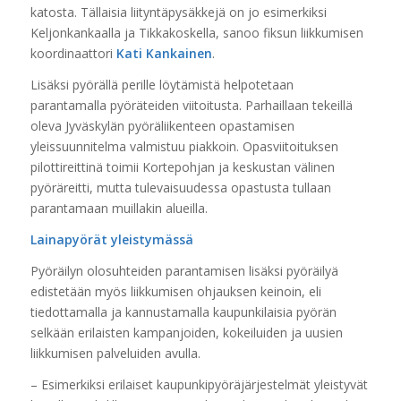
katosta. Tällaisia liityntäpysäkkejä on jo esimerkiksi
Keljonkankaalla ja Tikkakoskella, sanoo fiksun liikkumisen
koordinaattori
Kati Kankainen
.
Lisäksi pyörällä perille löytämistä helpotetaan
parantamalla pyöräteiden viitoitusta. Parhaillaan tekeillä
oleva Jyväskylän pyöräliikenteen opastamisen
yleissuunnitelma valmistuu piakkoin. Opasviitoituksen
pilottireittinä toimii Kortepohjan ja keskustan välinen
pyöräreitti, mutta tulevaisuudessa opastusta tullaan
parantamaan muillakin alueilla.
Lainapyörät yleistymässä
Pyöräilyn olosuhteiden parantamisen lisäksi pyöräilyä
edistetään myös liikkumisen ohjauksen keinoin, eli
tiedottamalla ja kannustamalla kaupunkilaisia pyörän
selkään erilaisten kampanjoiden, kokeiluiden ja uusien
liikkumisen palveluiden avulla.
– Esimerkiksi erilaiset kaupunkipyöräjärjestelmät yleistyvät