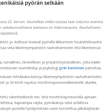
kenikäisiä pyörän selkään
sa 22. kerran. Vauhdikas viikko tarjoaa taas lukuisia avoimia
kon valtakunnallisena teemana on liikennerauha. Rauhalliseen
kyläläisiä.
ristö ja -kulttuuri lisäävät pyörällä liikkumisen houkuttelevuutta
ittaa sekä liikenneympäristön rauhoittamiseen että liikenteessä
, turvallinen, terveellinen ja ympäristöystävällinen, jotta kaikki
ikenneturvan suunnittelija ja psykologi
Jyrki Kaistinen
painottaa.
mukaan tehokkaita keinoja liikenneympäristön rauhoittamiseksi
set ja
30 km/h-rajoitus moottori
ajoneuvoliikenteelle alueilla,
ttu rakenteellisesti niin, että moottoriajoneuvoilla ajetaan
tkittelua, kapeampia väyliä, pyöräkatuja sekä asfaltissa
ukatujen puolella hyödynnetään usein korotettua jalkakäytävän