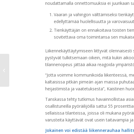
noudattamalla onnettomuuksia ei juurikaan sat
Vaaran ja vahingon välttämiseksi tienkäy
edellyttämää huolellisuutta ja varovaisuut
Tienkäyttäjän on ennakoitava toisten tien
sovitettava oma toimintansa sen mukaisest
Liikennekäyttäytymiseen liittyvät olennaisest
pystyvät tulkitsemaan oikein, mitä kukin aikoo
Kyllä pyörille -
tilannenopeus jättää aikaa reagoida ympärist
seminaari ja
Vaikuttajien Pyöräily
“Jotta voimme kommunikoida liikenteessä, m
maanantaina
kaltaisissa pitkän pimeän ajan maissa puhutaan
6.5.2024...
heijastimista ja vaatetuksesta”, Kaistinen hu
Tanskassa tehty tutkimus havainnollistaa asiaa
osallistuneilla pyöräilijöillä sattui 55 prose
sellaisissa tilanteissa, joissa oli mukana pyö
varusteita käyttävät ovat usein taitavampia 
Jokainen voi edistää liikennerauhaa halli