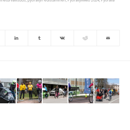
enneturvallisuus
,
pyöräilyn edistäminen
,
Pyöräilyviikko 2024
,
Pyörällä