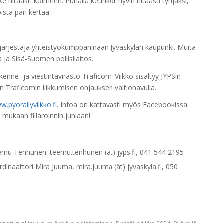
ske hitaasti kolmeen. Puhalla keuhkot hyvin hitaasti tyhjäksi,
ista pari kertaa.
äjärjestäjä yhteistyökumppaninaan Jyväskylän kaupunki. Muita
a ja Sisä-Suomen poliisilaitos.
kenne- ja viestintävirasto Traficom. Viikko sisältyy JYPSin
n Traficomin liikkumisen ohjauksen valtionavulla.
.pyorailyviikko.fi
. Infoa on kattavasti myös Facebookissa:
 mukaan fillaroinnin juhlaan!
Teemu Tenhunen: teemu.tenhunen (ät) jyps.fi, 041 544 2195
rdinaattori Mira Juuma, mira.juuma (ät) jyvaskyla.fi, 050