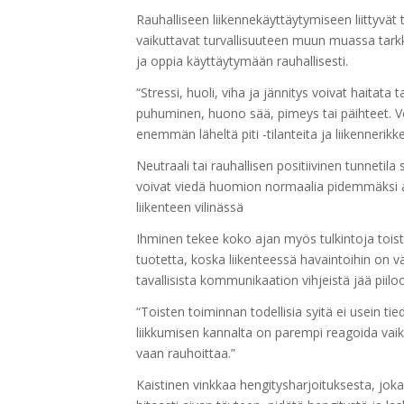
Rauhalliseen liikennekäyttäytymiseen liittyvät t
vaikuttavat turvallisuuteen muun muassa tar
ja oppia käyttäytymään rauhallisesti.
“
Stressi, huoli, viha ja jännitys voivat haitat
puhuminen, huono sää, pimeys tai päihteet. Vo
enemmän läheltä piti -tilanteita ja liikennerikke
Neutraali tai rauhallisen positiivinen tunnetil
voivat
viedä huomion normaalia pidemmäksi ai
liikenteen vilinässä
Ihminen tekee koko ajan myös tulkintoja toist
tuotetta, koska liikenteessä havaintoihin on v
tavallisista kommunikaation vihjeistä jää piilo
“Toisten toiminnan todellisia syitä ei usein tie
liikkumisen kannalta on parempi reagoida vaikk
vaan rauhoittaa.”
Kaistinen vinkkaa hengitysharjoituksesta, joka