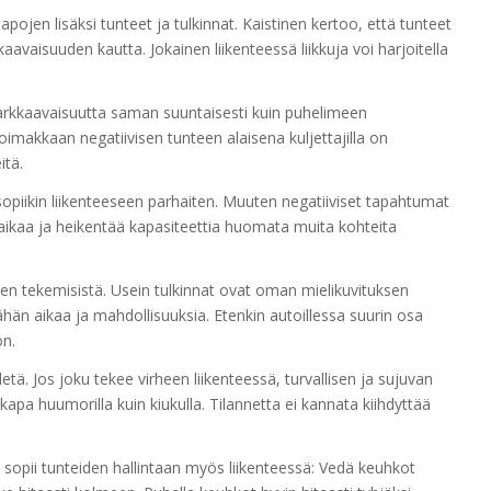
apojen lisäksi tunteet ja tulkinnat.
Kaistinen kertoo, että
tunteet
kkaavaisuuden kautta.
Jokainen
liikenteessä liikkuja voi harjoitella
a tarkkaavaisuutta saman suuntaisesti kuin puhelimeen
imakkaan negatiivisen tunteen alaisena kuljettajilla on
itä.
a sopiikin liikenteeseen parhaiten. Muuten negatiiviset tapahtumat
kaa ja heikentää kapasiteettia huomata muita kohteita
en tekemisistä. Usein tulkinnat ovat oman mielikuvituksen
ähän aikaa ja mahdollisuuksia. Etenkin autoillessa suurin osa
on.
detä. Jos joku tekee virheen liikenteessä, turvallisen ja sujuvan
apa huumorilla kuin kiukulla. Tilannetta ei kannata kiihdyttää
 sopii tunteiden hallintaan myös liikenteessä: Vedä keuhkot