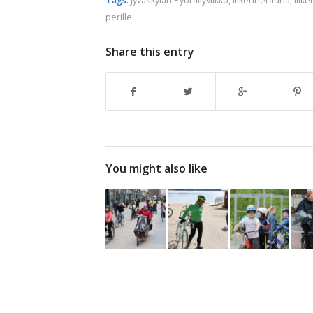
Tags:
Jyväskylän Pyöräilyviikko
,
liikennerauha
,
liik
perille
Share this entry
You might also like