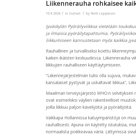
Liikennerauha rohkaisee kai
/
/
10.4.2024
in
Uutiset
by
Nelli Leppänen
Jyväskylän Pyöräilyviikkoa
vietetään toukokuus
ja ilmaisia pyöräilytapahtumia. Pyöräilyvii
liikkumiseen kannustetaan myös kaikkia jyväs
Rauhallinen ja turvalliseksi koettu liikenneympä
kaiken ikäisten keskuudessa. Liikennerauha vi
liikkujien rauhalliseen käyttäytymiseen.
“Liikennejärjestelmän tulisi olla sujuva, mukava
kansalaiset pystyvät ja uskaltavat liikkua”, Li
Maailman terveysjärjestö WHO:n selvityksen 
ovat esimerkiksi väylien
rakenteelliset muutok
joilla liikkuu paljon kävelijöitä ja pyöräilijöitä.
Vaikkapa
Hollannissa katuympäristöjä on muute
rauhallisesti. Apuna on käytetty istutuksia, mu
normaalista poikkeavaa väriä. Liittymissä siv