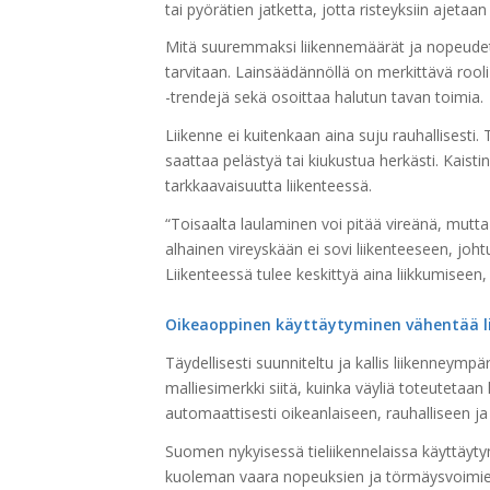
tai pyörätien jatketta, jotta risteyksiin ajetaan 
Mitä suuremmaksi liikennemäärät ja nopeudet 
tarvitaan. Lainsäädännöllä on merkittävä rooli l
-trendejä sekä osoittaa halutun tavan toimia.
Liikenne ei kuitenkaan aina suju rauhallisesti. T
saattaa pelästyä tai kiukustua herkästi. Kaist
tarkkaavaisuutta liikenteessä.
“Toisaalta laulaminen voi pitää vireänä, mutta
alhainen vireyskään ei sovi liikenteeseen, joht
Liikenteessä tulee keskittyä aina liikkumiseen,
Oikeaoppinen käyttäytyminen vähentää 
Täydellisesti suunniteltu ja kallis liikenneympäri
malliesimerkki siitä, kuinka väyliä toteutetaan
automaattisesti oikeanlaiseen, rauhalliseen ja
Suomen nykyisessä tieliikennelaissa käyttäyt
kuoleman vaara nopeuksien ja törmäysvoimien ta