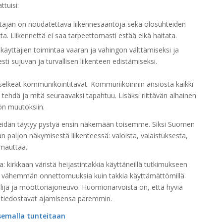
tuisi:
ttäjän on noudatettava liikennesääntöjä sekä olosuhteiden
ta. Liikennettä ei saa tarpeettomasti estää eikä haitata.
käyttäjien toimintaa vaaran ja vahingon välttämiseksi ja
i sujuvan ja turvallisen liikenteen edistämiseksi.
i selkeät kommunikointitavat. Kommunikoinnin ansiosta kaikki
 tehdä ja mitä seuraavaksi tapahtuu. Lisäksi riittävän alhainen
ön muutoksiin.
eidän täytyy pystyä ensin näkemään toisemme. Siksi Suomen
 paljon näkymisestä liikenteessä: valoista, valaistuksesta,
omauttaa.
: kirkkaan väristä heijastintakkia käyttäneillä tutkimukseen
nttia vähemmän onnettomuuksia kuin takkia käyttämättömillä
räilijä ja moottoriajoneuvo. Huomionarvoista on, että
hyviä
ja tiedostavat ajamisensa paremmin.
tsemalla tunteitaan