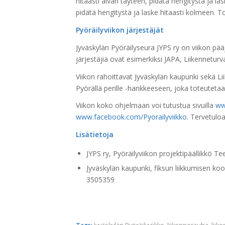
hitaasti aivan täyteen, pidätä hengitystä ja la
pidätä hengitystä ja laske hitaasti kolmeen. To
Pyöräilyviikon järjestäjät
Jyväskylän Pyöräilyseura JYPS ry on viikon pä
järjestäjiä ovat esimerkiksi JAPA, Liikenneturv
Viikon rahoittavat Jyväskylän kaupunki sekä Lii
Pyörällä perille -hankkeeseen, joka toteutetaa
Viikon koko ohjelmaan voi tutustua sivuilla
www
www.facebook.com/Pyorailyviikko
. Tervetuloa
Lisätietoja
JYPS ry, Pyöräilyviikon projektipäällikkö 
Jyväskylän kaupunki, fiksun liikkumisen koo
3505359