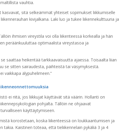
maltillista vauhtia.
kasvavat, sitä selkeämmät yhteiset sopimukset liikkumiselle
iikennerauhan kivijalkana. Laki luo ja tukee liikennekulttuuria ja
ällöin ihmisen vireystila voi olla liikenteessä korkealla ja hän
inen peräänkuuluttaa optimaalista vireystasoa ja
 se saattaa heikentää tarkkaavaisuutta ajaessa. Toisaalta liian
uu se sitten sairaudesta, päihteistä tai väsymyksestä.
 ei vaikkapa älypuhelimeen.”
liikenneonnettomuuksia
stö ei riitä, jos liikkujat käyttävät sitä väärin.
Hollanti on
 liikennepsykologian pohjalta. Tällöin ne ohjaavat
 turvalliseen käyttäytymiseen.
ymistä korostetaan, koska liikenteessä on loukkaantumisen ja
kia. Kaistinen toteaa, että tieliikennelain pykäliä 3 ja 4