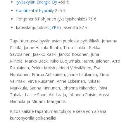
Jyväskylän Energia Oy
450 €
Continental Pyöräily
225 €
Pohjonen&Pohjonen (yksityishenkilö) 75 €
käteislahjoitukset
JYPS
n jäseniltä 87 €
Tapahtumassa hyvän asian puolesta pyöräilivät:
Johanna
Pietilä,
Janne Hakala-Ranta,
Timo Liukko,
Pekka
Savolainen,
Jaakko Kaski,
Jarkko Kosonen,
Juha
Riihola,
Marko Back,
Niko Luojumäki,
Hannu Jalonen,
Arto
Rikalainen,
Pekka Moisio,
Henri Vehviläinen,
Esa
Honkonen,
Emma Antikainen,
Janne Laulainen,
Timo
Välimäki,
Virve Rusanen,
Anne Eskelinen,
Mikael
Markkula,
Sanna Kinnunen,
Johanna Nikander,
Päivi
Takala,
Lasse Saari,
Aki Laaja,
Johanna Raisio,
Anssi
Hannula ja
Mirjami Margaritis.
Kiitos kaikille tapahtuman tukijoille sekä yön aikana
kuntopyörillä polkeneille!