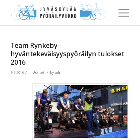
Team Rynkeby -
hyväntekeväisyyspyöräilyn tulokset
2016
/
/
9.5.2016
in
Uutiset
by
admin