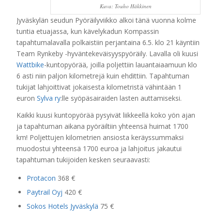
Kuva: Touho Häkkinen
Jyväskylän seudun Pyöräilyviikko alkoi tänä vuonna kolme
tuntia etuajassa, kun kävelykadun Kompassin
tapahtumalavalla polkaistiin perjantaina 6.5. klo 21 käyntiin
Team Rynkeby -hyväntekeväisyyspyöräily. Lavalla oli kuusi
Wattbike
-kuntopyörää, joilla poljettiin lauantaiaamuun klo
6 asti niin paljon kilometrejä kuin ehdittiin. Tapahtuman
tukijat lahjoittivat jokaisesta kilometristä vähintään 1
euron
Sylva ry
:lle syöpäsairaiden lasten auttamiseksi.
Kaikki kuusi kuntopyörää pysyivät liikkeellä koko yön ajan
ja tapahtuman aikana pyöräiltiin yhteensä huimat 1700
km! Poljettujen kilometrien ansiosta keräyssummaksi
muodostui yhteensä 1700 euroa ja lahjoitus jakautui
tapahtuman tukijoiden kesken seuraavasti:
Protacon
368 €
Paytrail Oyj
420 €
Sokos Hotels Jyväskylä
75 €