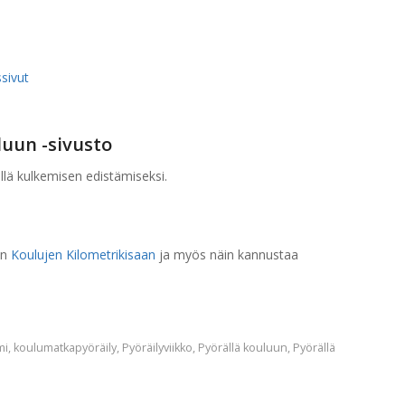
sivut
luun -sivusto
llä kulkemisen edistämiseksi.
en
Koulujen Kilometrikisaan
ja myös näin kannustaa
mi
,
koulumatkapyöräily
,
Pyöräilyviikko
,
Pyörällä kouluun
,
Pyörällä