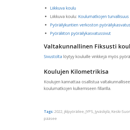
Liikkuva koulu
Liikkuva koulu:
Koulumatkojen turvallisuus
Pyöräilykuntien verkoston pyöräilykasvatus
Pyöräliiton pyöräilykasvatussivut
Valtakunnallinen Fiksusti kou
Sivustolta
löytyy kouluille vinkkejä myös pyörä
Koulujen Kilometrikisa
Koulujen kannattaa osallistua valtakunnallise
koulumatkojen kulkemiseen fillarilla.
Tags:
2022
,
jklpyöräilee
,
JYPS
,
Jyväskylä
,
Keski-Suo
pääsee