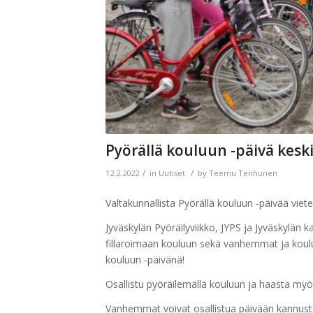
Pyörällä kouluun -päivä kesk
/
/
12.2.2022
in
Uutiset
by
Teemu Tenhunen
Valtakunnallista Pyörällä kouluun -päivää viete
Jyväskylän Pyöräilyviikko, JYPS ja Jyväskylän 
fillaroimaan kouluun sekä vanhemmat ja koulut
kouluun -päivänä!
Osallistu pyöräilemällä kouluun ja haasta my
Vanhemmat voivat osallistua päivään kannustam