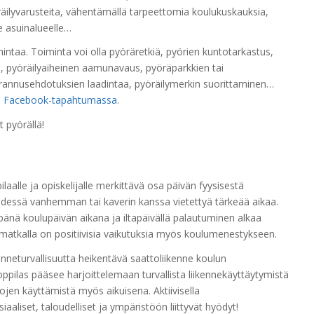
räilyvarusteita, vähentämällä tarpeettomia koulukuskauksia,
e asuinalueelle…
imintaa. Toiminta voi olla pyöräretkiä, pyörien kuntotarkastus,
ta, pyöräilyaiheinen aamunavaus, pyöräparkkien tai
arannusehdotuksien laadintaa, pyöräilymerkin suorittaminen…
a
Facebook-tapahtumassa
.
t pyörällä!
laalle ja opiskelijalle merkittävä osa päivän fyysisestä
dessä vanhemman tai kaverin kanssa vietettyä tärkeää aikaa.
nä koulupäivän aikana ja iltapäivällä palautuminen alkaa
atkalla on positiivisia vaikutuksia myös koulumenestykseen.
kenneturvallisuutta heikentävä saattoliikenne koulun
ppilas pääsee harjoittelemaan turvallista liikennekäyttäytymistä
jen käyttämistä myös aikuisena. Aktiivisella
aaliset, taloudelliset ja ympäristöön liittyvät hyödyt!