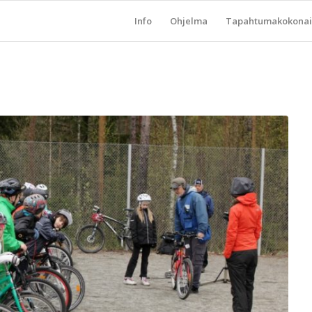
Info
Ohjelma
Tapahtumakokonai