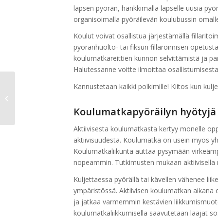
lapsen pyörän, hankkimalla lapselle uusia pyö
organisoimalla pyöräilevän koulubussin omall
Koulut voivat osallistua järjestämällä fillarito
pyöränhuolto- tai fiksun fillaroimisen opetus
koulumatkareittien kunnon selvittämistä ja p
Halutessanne voitte ilmoittaa osallistumisest
Kannustetaan kaikki polkimille! Kiitos kun kulje
Jyväskylän 20.
Pyöräilyviikko 6.–
15.5.2022
Koulumatkapyöräilyn hyötyjä
Aktiivisesta koulumatkasta kertyy monelle oppi
aktiivisuudesta. Koulumatka on usein myös yh
Koulumatkaliikunta auttaa pysymään virkeämpä
nopeammin. Tutkimusten mukaan aktiivisella m
Kuljettaessa pyörällä tai kävellen vähenee lii
ympäristössä. Aktiivisen koulumatkan aikana o
ja jatkaa varmemmin kestävien liikkumismuoto
koulumatkaliikkumisella saavutetaan laajat sosi