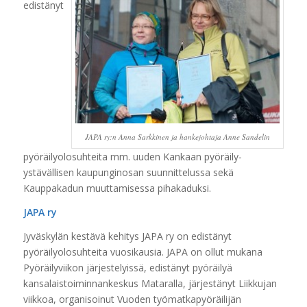
edistänyt
JAPA ry:n Anna Sarkkinen ja hankejohtaja Anne Sandelin
pyöräilyolosuhteita mm. uuden Kankaan pyöräily-
ystävällisen kaupunginosan suunnittelussa sekä
Kauppakadun muuttamisessa pihakaduksi.
JAPA ry
Jyväskylän kestävä kehitys JAPA ry on edistänyt
pyöräilyolosuhteita vuosikausia. JAPA on ollut mukana
Pyöräilyviikon järjestelyissä, edistänyt pyöräilyä
kansalaistoiminnankeskus Mataralla, järjestänyt Liikkujan
viikkoa, organisoinut Vuoden työmatkapyöräilijän