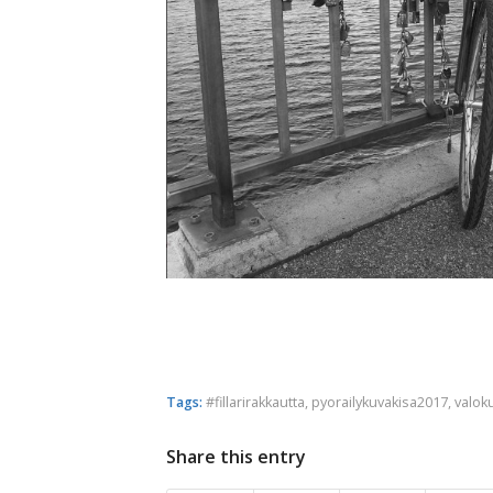
Tags:
#fillarirakkautta
,
pyorailykuvakisa2017
,
valok
Share this entry