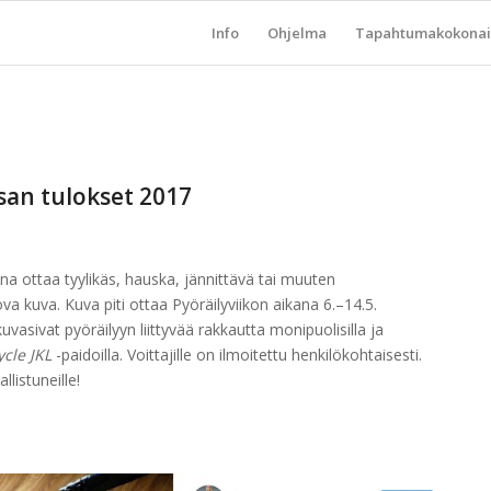
Info
Ohjelma
Tapahtumakokonai
isan tulokset 2017
ena ottaa tyylikäs, hauska, jännittävä tai muuten
uova kuva. Kuva piti ottaa Pyöräilyviikon aikana 6.–14.5.
kuvasivat pyöräilyyn liittyvää rakkautta monipuolisilla ja
ycle JKL
-paidoilla. Voittajille on ilmoitettu henkilökohtaisesti.
llistuneille!