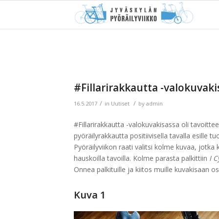
#Fillarirakkautta -valokuvak
/
/
16.5.2017
in
Uutiset
by
admin
#Fillarirakkautta -valokuvakisassa oli tavoitte
pyöräilyrakkautta positiivisella tavalla esille t
Pyöräilyviikon raati valitsi kolme kuvaa, jotka 
hauskoilla tavoilla. Kolme parasta palkittiin
I C
Onnea palkituille ja kiitos muille kuvakisaan osa
Kuva 1