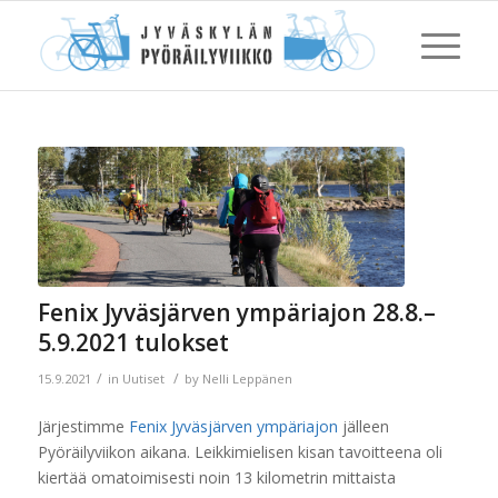
Fenix Jyväsjärven ympäriajon 28.8.–
5.9.2021 tulokset
/
/
15.9.2021
in
Uutiset
by
Nelli Leppänen
Järjestimme
Fenix Jyväsjärven ympäriajon
jälleen
Pyöräilyviikon aikana. Leikkimielisen kisan tavoitteena oli
kiertää
omatoimisesti noin 13 kilometrin mittaista