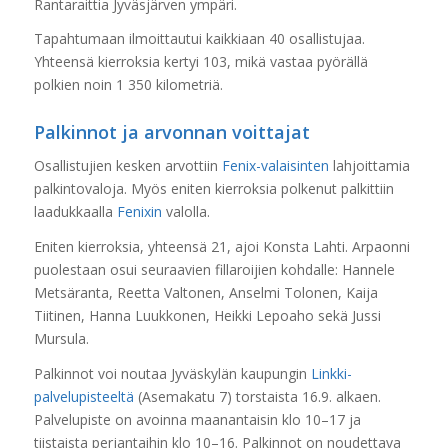
Rantaraittia Jyväsjärven ympäri.
Tapahtumaan ilmoittautui kaikkiaan 40 osallistujaa.
Yhteensä kierroksia kertyi 103, mikä vastaa pyörällä
polkien noin 1 350 kilometriä.
Palkinnot ja arvonnan voittajat
Osallistujien kesken arvottiin
Fenix-valaisinten
lahjoittamia
palkintovaloja. Myös eniten kierroksia polkenut palkittiin
laadukkaalla
Fenixin
valolla.
Eniten kierroksia, yhteensä 21, ajoi Konsta Lahti. Arpaonni
puolestaan osui seuraavien fillaroijien kohdalle: Hannele
Metsäranta, Reetta Valtonen, Anselmi Tolonen, Kaija
Tiitinen, Hanna Luukkonen, Heikki Lepoaho sekä Jussi
Mursula.
Palkinnot voi noutaa Jyväskylän kaupungin
Linkki-
palvelupisteeltä
(Asemakatu 7) torstaista 16.9. alkaen.
Palvelupiste on avoinna maanantaisin klo 10–17 ja
tiistaista perjantaihin klo 10–16. Palkinnot on noudettava