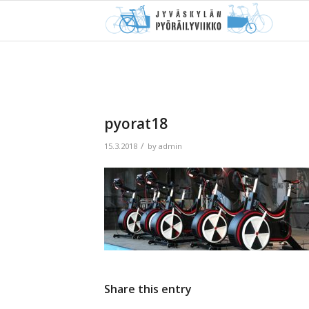
pyorat18
/
15.3.2018
by
admin
Share this entry