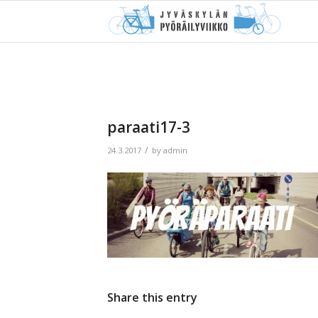
paraati17-3
/
24.3.2017
by
admin
Share this entry