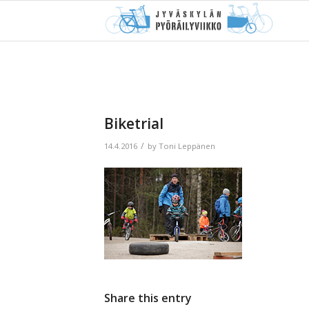
Biketrial
/
14.4.2016
by
Toni Leppänen
Share this entry