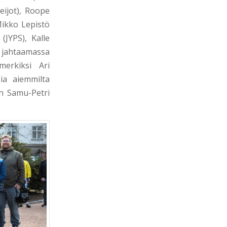
eijot), Roope
Mikko Lepistö
JYPS), Kalle
 jahtaamassa
erkiksi Ari
sia aiemmilta
an Samu-Petri