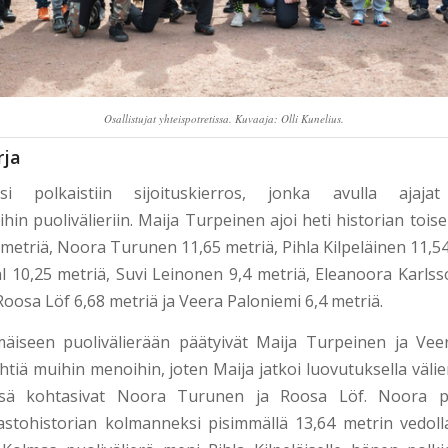
Osallistujat yhteispotretissa. Kuvaaja: Olli Kunelius.
rja
si polkaistiin sijoituskierros, jonka avulla ajajat j
hin puolivälieriin. Maija Turpeinen ajoi heti historian tois
 metriä, Noora Turunen 11,65 metriä, Pihla Kilpeläinen 11,54
10,25 metriä, Suvi Leinonen 9,4 metriä, Eleanoora Karl
Roosa Löf 6,68 metriä ja Veera Paloniemi 6,4 metriä.
äiseen puolivälierään päätyivät Maija Turpeinen ja Veer
htiä muihin menoihin, joten Maija jatkoi luovutuksella välie
ässä kohtasivat Noora Turunen ja Roosa Löf. Noora pol
astohistorian kolmanneksi pisimmällä 13,64 metrin vedoll