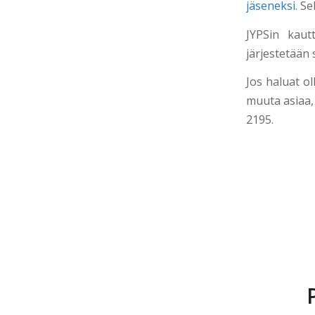
jäseneksi
. Se
JYPSin kaut
järjestetään
Jos haluat o
muuta asiaa,
2195.