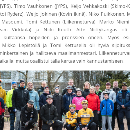
JYPS), Timo Vauhkonen (JYPS), Keijo Vehkakoski (Skimo-K
toi Ryderz), Weijo Jokinen (Kovin ikinä), Niko Puikkonen, 
n Masoumi, Tomi Kettunen (Liikenneturva), Marko Niemi (
eam Virkkula) ja Niilo Ruuth. Atte Niittykangas oli
ä kultaansa hopeiden ja pronssien oheen. Myös esim
, Mikko Lepistöllä ja Tomi Kettusella oli hyviä sijoituk
lminkertainen ja hallitseva maailmanmestari, Liikenneturv
aikalla, mutta osallistui tällä kertaa vain kannustamiseen.