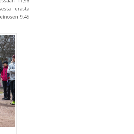
iessaan 11,96
sestä erästä
Leinosen 9,45