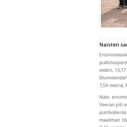
Naisten sa
Ensimmäisek
pudotusparei
vedon, 13,77
Blommendahl 
7,59 metriä, 
Näin ensimm
Veeran piti e
puolivälier
maailman til