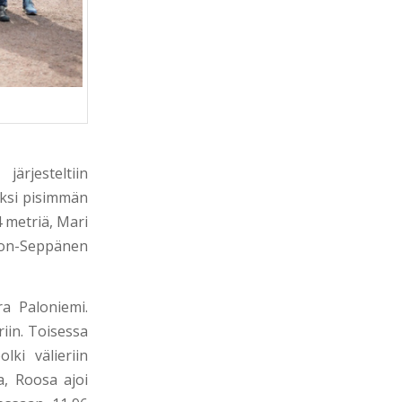
ärjesteltiin
eksi pisimmän
 metriä, Mari
sson-Seppänen
a Paloniemi.
riin. Toisessa
ki välieriin
a, Roosa ajoi