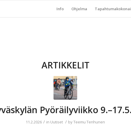
Info
Ohjelma
Tapahtumakokonai
ARTIKKELIT
yväskylän Pyöräilyviikko 9.–17.
/
/
11.2.2026
in
Uutiset
by
Teemu Tenhunen