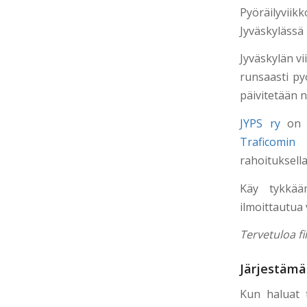
Pyöräilyviik
Jyväskylässä 
Jyväskylän vi
runsaasti pyö
päivitetään n
JYPS ry
on v
Traficomin
l
rahoituksella 
Käy tykkää
ilmoittautua 
Tervetuloa fi
Järjestämä
Kun haluat t