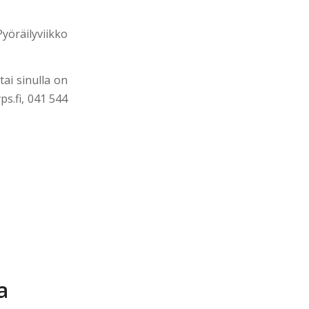
öräilyviikko
ai sinulla on
s.fi, 041 544
a