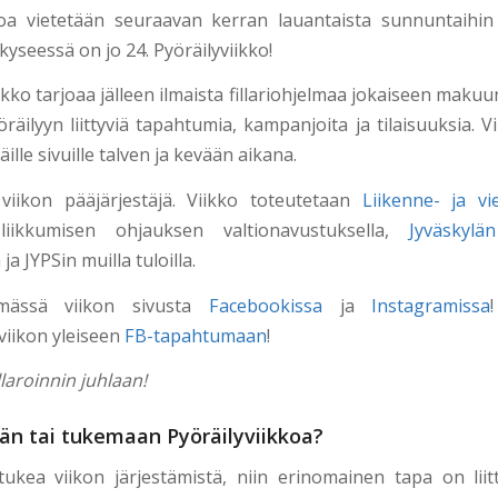
koa vietetään seuraavan kerran lauantaista sunnuntaihin 
kyseessä on jo 24. Pyöräilyviikko!
ikko tarjoaa jälleen ilmaista fillariohjelmaa jokaiseen maku
räilyyn liittyviä tapahtumia, kampanjoita ja tilaisuuksia. 
äille sivuille talven ja kevään aikana.
iikon pääjärjestäjä. Viikko toteutetaan
Liikenne- ja vie
iikkumisen ohjauksen valtionavustuksella,
Jyväskyl
ja JYPSin muilla tuloilla.
mässä viikon sivusta
Facebookissa
ja
Instagramissa
viikon yleiseen
FB-tapahtumaan
!
llaroinnin juhlaan!
än tai tukemaan Pyöräilyviikkoa?
ukea viikon järjestämistä, niin erinomainen tapa on lii