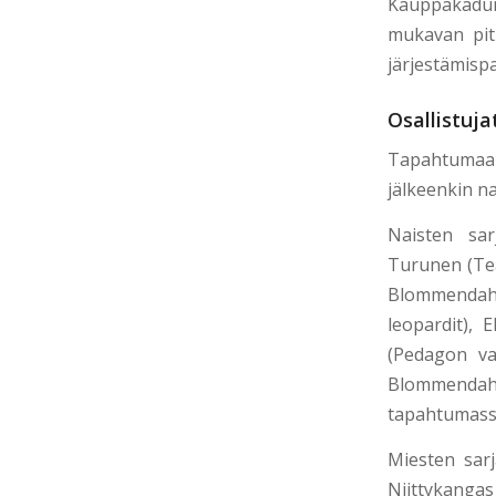
Kauppakadun
mukavan pitk
järjestämispa
Osallistuja
Tapahtumaan 
jälkeenkin na
Naisten sar
Turunen (Tea
Blommendahl
leopardit),
(Pedagon va
Blommendahl 
tapahtumass
Miesten sarj
Niittykangas