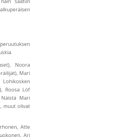
näin saatiin
 alkuperäisen
n peruutuksen
uskia.
uset), Noora
ilijät), Mari
/ Lohikosken
), Roosa Löf
 Näistä Mari
, muut olivat
orhonen, Atte
Ruokonen, Ari