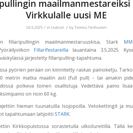
ripullingin maailmanmestareiksi
Virkkulalle uusi ME
/
/
26.5.2025
in
Uutiset
by
Teemu Tenhunen
nen fillaripullingin maailmanmestaruuskisa, Stark
MM-fi
Pyöräilyviikon
Fillarifestareilla
lauantaina 3.5.2025. Kys
äskylässä järjestetty fillaripulling-tapahtuma.
gissa pyörien perään on kiinnitetty raskas painoketju. Tark
0 metrin matka maaliin asti (full pull) – tai ainakin pi
dössä polkeva toinen osallistuja. Vedettävä paino lisä
ksimipaino on noin 60 kg.
ettiin hieman tuunatuilla Isojopoilla. Vetokettingit ja mu
ot tapahtumaan lahjoitti
STARK
.
ttiin Kirkkopuistossa sorastetulla ulkoilureitillä. Tällä ke