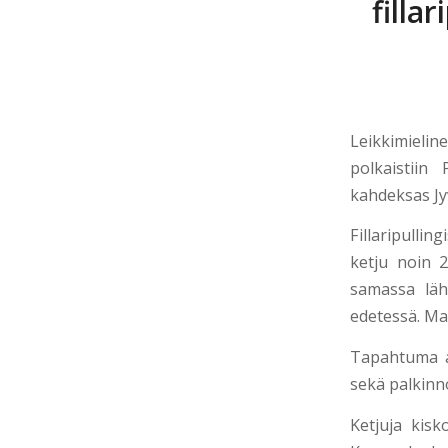
filla
Leikkimieli
polkaistiin 
kahdeksas Jyv
Fillaripullin
ketju noin 2
samassa läh
edetessä. Ma
Tapahtuma aj
sekä palkinn
Ketjuja kisko