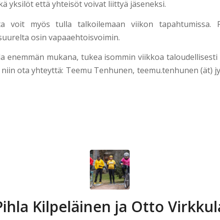
kä yksilöt että yhteisöt voivat liittyä jäseneksi.
ta voit myös tulla talkoilemaan viikon tapahtumissa. Py
 suurelta osin vapaaehtoisvoimin.
lla enemmän mukana, tukea isommin viikkoa taloudellisesti t
 niin ota yhteyttä: Teemu Tenhunen, teemu.tenhunen (ät) jyp
Pihla Kilpeläinen ja Otto Virkkul