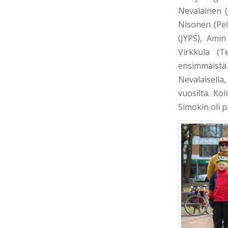
Nevalainen (
Nisonen (Pel
(JYPS), Ami
Virkkula (T
ensimmäist
Nevalaisella
vuosilta. Ko
Simokin oli p