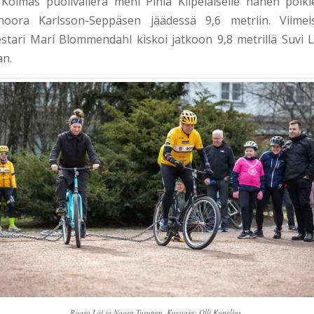
 Kolmas puolivälierä meni Pihla Kilpeläiselle hänen polk
noora Karlsson-Seppäsen jäädessä 9,6 metriin. Viimei
estari Mari Blommendahl kiskoi jatkoon 9,8 metrillä Suvi 
an.
Roosa Löf ja Noora Turunen. Kuvaaja: Olli Kunelius.