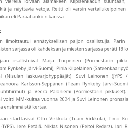
 vierellä loivaan alamäkeen Kilpisenkadun suuntaan, 
iä ja näyttäviä vetoja. Reitti oli varsin vertailukelpoinen
ikan eli Paraatiaukion kanssa.
t
ilmoittautui ennätyksellisen paljon osallistujia. Pari
isten sarjassa oli kahdeksan ja miesten sarjassa peräti 18 k
jaan osallistuivat Maija Turpeinen (Pormestarin pikk
m Rynkeby Järvi-Suomi), Pihla Kilpeläinen (Sateenkaaripyörä
 (Nisulan laskuvarjohyppääjät), Suvi Leinonen (JYPS 
 Eleanoora Karlsson-Seppänen (Team Rynkeby Järvi-Suomi
uhtihirmut) ja Veera Paloniemi (Pormestarin pikkuset).
voitti MM-kultaa vuonna 2024 ja Suvi Leinonen pronssia
a ensimmäistä kertaa.
aan starttasivat Otto Virkkula (Team Virkkula), Timo K
 (JYPS), Jere Petäjä, Niklas Nisonen (Peltoi Ryderz), Jari 