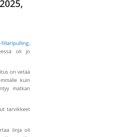
 2025,
llaripulling
,
eessä oli jo
oitus on vetää
demmälle kuin
äntyy matkan
ut tarvikkeet
rtaa linja oli