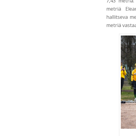
7,43 metriä.
metriä
Elea
hallitseva m
metriä vasta