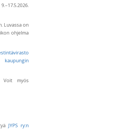
9.–17.5.2026.
un. Luvassa on
Viikon ohjelma
stintävirasto
än kaupungin
! Voit myös
ttyä
JYPS ry:n