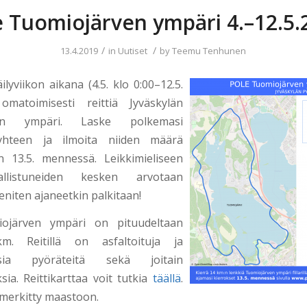
e Tuomiojärven ympäri 4.–12.5.
/
/
13.4.2019
in
Uutiset
by
Teemu Tenhunen
äilyviikon aikana (4.5. klo 0:00–12.5.
omatoimisesti reittiä Jyväskylän
ven ympäri. Laske polkemasi
yhteen ja ilmoita niiden määrä
n 13.5. mennessä. Leikkimieliseen
llistuneiden kesken arvotaan
 eniten ajaneetkin palkitaan!
iojärven ympäri on pituudeltaan
. Reitillä on asfaltoituja ja
aisia pyöräteitä sekä joitain
sia. Reittikarttaa voit tutkia
täällä
.
e merkitty maastoon.