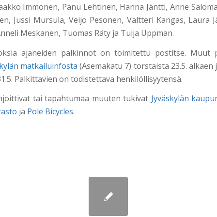
aakko Immonen, Panu Lehtinen, Hanna Jäntti, Anne Salomaa
en, Jussi Mursula, Veijo Pesonen, Valtteri Kangas, Laura J
nneli Meskanen, Tuomas Räty ja Tuija Uppman.
oksia ajaneiden palkinnot on toimitettu postitse. Muut 
kylän matkailuinfosta
(Asemakatu 7) torstaista 23.5. alkaen 
1.5. Palkittavien on todistettava henkilöllisyytensä.
ahjoittivat tai tapahtumaa muuten tukivat
Jyväskylän kaupu
rasto
ja
Pole Bicycles
.