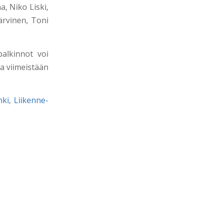
, Niko Liski,
ärvinen, Toni
palkinnot voi
ja viimeistään
nki
,
Liikenne-