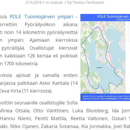
/
/
21.5.2019
in
Uutiset
by
Teemu Tenhunen
sessä
POLE Tuomiojärven ympäri -
rettiin Pyöräilyviikon aikana
i noin 14 kilometrin pyöräilyreittiä
en ympäri. Ajamiaan kierroksia
pyöräilijää. Osallistujat kiersivät
 kaikkiaan 126 kertaa eli polkivat
n 1700 kilometriä.
roksia ajoivat ja samalla eniten
sarjassa palkitaan Asko Kantala (14
Eeva Virta (11 kierrosta).
ottiin seuraaville osallistujille: Sofia
 Minea Otsala, Otto Vänttinen, Luka Blomberg, Ida Jor
Hannu Niemi, Pentti Mattila, Reetta Valtonen, Oskari 
mäki, Niko Ojanen, Zakaria Sotamaa, Kia Jormakka, Joel R