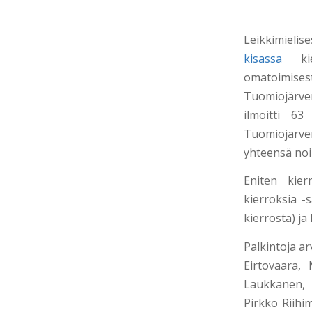
Leikkimieli
kisassa
kier
omatoimisest
Tuomiojärv
ilmoitti 63 
Tuomiojärven
yhteensä noi
Eniten kier
kierroksia -
kierrosta) ja 
Palkintoja arv
Eirtovaara,
Laukkanen, 
Pirkko Riihi