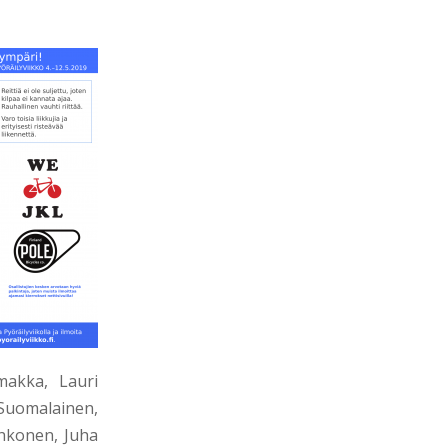
makka, Lauri
Suomalainen,
ahkonen, Juha