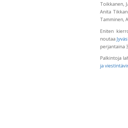
Toikkanen, J
Anita Tikkan
Tamminen, A
Eniten kierr
noutaa
Jyväs
perjantaina 3
Palkintoja l
ja viestintävi