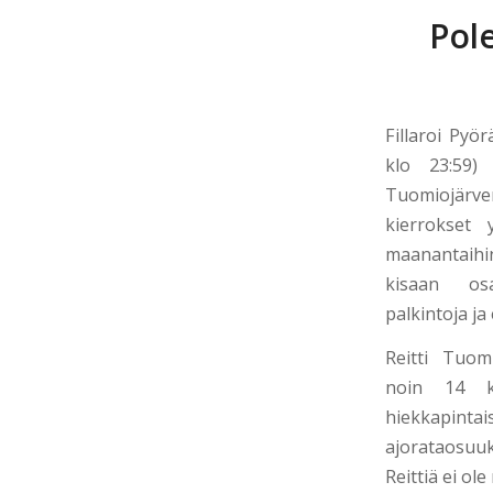
Pol
Fillaroi Pyör
klo 23:59) 
Tuomiojär
kierrokset 
maanantaihi
kisaan osa
palkintoja ja
Reitti Tuom
noin 14 km
hiekkapint
ajorataosuuk
Reittiä ei ol