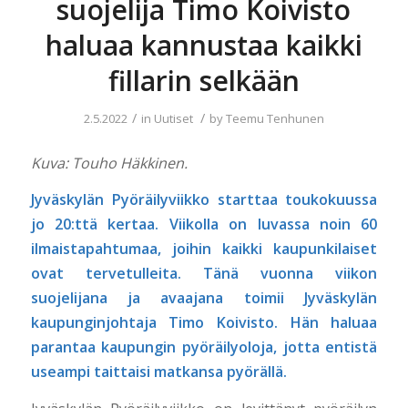
suojelija Timo Koivisto
haluaa kannustaa kaikki
fillarin selkään
/
/
2.5.2022
in
Uutiset
by
Teemu Tenhunen
Kuva: Touho Häkkinen.
Jyväskylän Pyöräilyviikko starttaa toukokuussa
jo 20:ttä kertaa. Viikolla on luvassa noin 60
ilmaistapahtumaa, joihin kaikki kaupunkilaiset
ovat tervetulleita. Tänä vuonna viikon
suojelijana ja avaajana toimii Jyväskylän
kaupunginjohtaja Timo Koivisto. Hän haluaa
parantaa kaupungin pyöräilyoloja, jotta entistä
useampi taittaisi matkansa pyörällä.