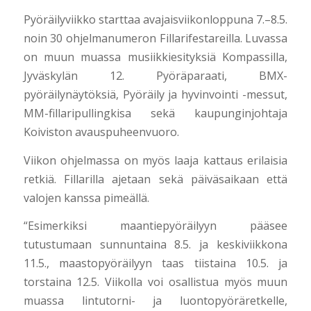
Pyöräilyviikko starttaa avajaisviikonloppuna 7.–8.5.
noin 30 ohjelmanumeron Fillarifestareilla. Luvassa
on muun muassa musiikkiesityksiä Kompassilla,
Jyväskylän 12. Pyöräparaati, BMX-
pyöräilynäytöksiä, Pyöräily ja hyvinvointi -messut,
MM-fillaripullingkisa sekä kaupunginjohtaja
Koiviston avauspuheenvuoro.
Viikon ohjelmassa on myös laaja kattaus erilaisia
retkiä. Fillarilla ajetaan sekä päiväsaikaan että
valojen kanssa pimeällä.
“Esimerkiksi maantiepyöräilyyn pääsee
tutustumaan sunnuntaina 8.5. ja keskiviikkona
11.5., maastopyöräilyyn taas tiistaina 10.5. ja
torstaina 12.5. Viikolla voi osallistua myös muun
muassa lintutorni- ja luontopyöräretkelle,