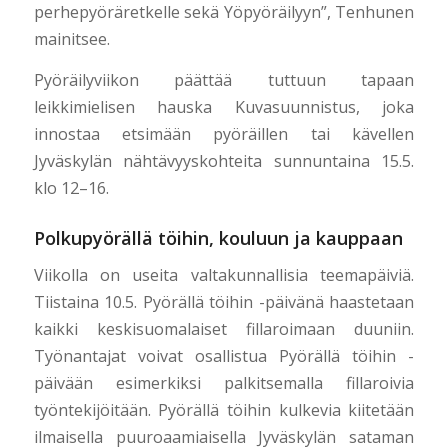
perhepyöräretkelle sekä Yöpyöräilyyn”, Tenhunen
mainitsee.
Pyöräilyviikon päättää tuttuun tapaan
leikkimielisen hauska Kuvasuunnistus, joka
innostaa etsimään pyöräillen tai kävellen
Jyväskylän nähtävyyskohteita sunnuntaina 15.5.
klo 12–16.
Polkupyörällä töihin, kouluun ja kauppaan
Viikolla on useita valtakunnallisia teemapäiviä.
Tiistaina 10.5. Pyörällä töihin -päivänä haastetaan
kaikki keskisuomalaiset fillaroimaan duuniin.
Työnantajat voivat osallistua Pyörällä töihin -
päivään esimerkiksi palkitsemalla fillaroivia
työntekijöitään. Pyörällä töihin kulkevia kiitetään
ilmaisella puuroaamiaisella Jyväskylän sataman