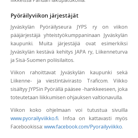
liikkeissä Pandan lakupatukoilla.
Pyöräilyviikon järjestäjät
Jyväskylän Pyöräilyseura JYPS ry on viikon
pääjärjestäjä yhteistyökumppaninaan Jyväskylän
kaupunki. Muita järjestäjiä ovat esimerkiksi
Jyväskylän kestävä kehitys JAPA ry, Liikenneturva
ja Sisä-Suomen poliisilaitos.
Viikon rahoittavat Jyväskylän kaupunki sekä
Liikenne- ja viestintävirasto Traficom. Viikko
sisältyy JYPSin Pyörällä pääsee -hankkeeseen, joka
toteutetaan liikkumisen ohjauksen valtionavulla.
Viikon koko ohjelmaan voi tutustua sivuilla
www.pyorailyviikko.fi
. Infoa on kattavasti myös
Facebookissa:
www.facebook.com/Pyorailyviikko
.