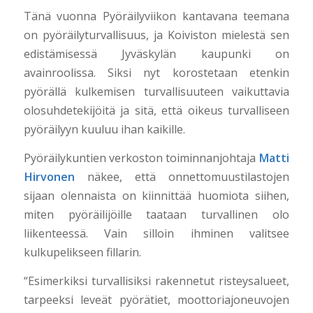
Tänä vuonna Pyöräilyviikon kantavana teemana
on pyöräilyturvallisuus, ja Koiviston mielestä sen
edistämisessä Jyväskylän kaupunki on
avainroolissa. Siksi nyt korostetaan etenkin
pyörällä kulkemisen turvallisuuteen vaikuttavia
olosuhdetekijöitä ja sitä, että oikeus turvalliseen
pyöräilyyn kuuluu ihan kaikille.
Pyöräilykuntien verkoston toiminnanjohtaja
Matti
Hirvonen
näkee, että onnettomuustilastojen
sijaan olennaista on kiinnittää huomiota siihen,
miten pyöräilijöille taataan turvallinen olo
liikenteessä. Vain silloin ihminen valitsee
kulkupelikseen fillarin.
“Esimerkiksi turvallisiksi rakennetut risteysalueet,
tarpeeksi leveät pyörätiet, moottoriajoneuvojen