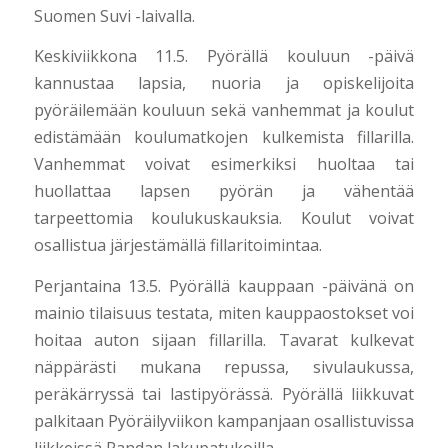
Suomen Suvi -laivalla.
Keskiviikkona 11.5. Pyörällä kouluun -päivä
kannustaa lapsia, nuoria ja opiskelijoita
pyöräilemään kouluun sekä vanhemmat ja koulut
edistämään koulumatkojen kulkemista fillarilla.
Vanhemmat voivat esimerkiksi huoltaa tai
huollattaa lapsen pyörän ja vähentää
tarpeettomia koulukuskauksia. Koulut voivat
osallistua järjestämällä fillaritoimintaa.
Perjantaina 13.5. Pyörällä kauppaan -päivänä on
mainio tilaisuus testata, miten kauppaostokset voi
hoitaa auton sijaan fillarilla. Tavarat kulkevat
näppärästi mukana repussa, sivulaukussa,
peräkärryssä tai lastipyörässä. Pyörällä liikkuvat
palkitaan Pyöräilyviikon kampanjaan osallistuvissa