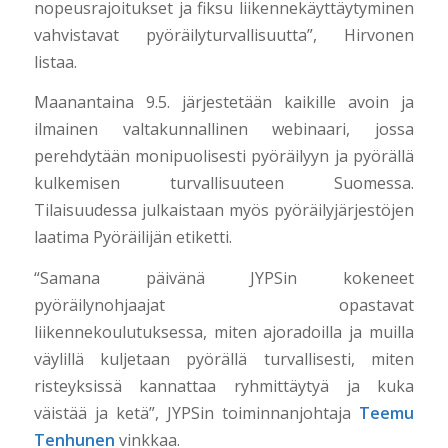
nopeusrajoitukset ja fiksu liikennekäyttäytyminen
vahvistavat pyöräilyturvallisuutta”, Hirvonen
listaa.
Maanantaina 9.5. järjestetään kaikille avoin ja
ilmainen valtakunnallinen webinaari, jossa
perehdytään monipuolisesti pyöräilyyn ja pyörällä
kulkemisen turvallisuuteen Suomessa.
Tilaisuudessa julkaistaan myös pyöräilyjärjestöjen
laatima Pyöräilijän etiketti.
“Samana päivänä JYPSin kokeneet
pyöräilynohjaajat opastavat
liikennekoulutuksessa, miten ajoradoilla ja muilla
väylillä kuljetaan pyörällä turvallisesti, miten
risteyksissä kannattaa ryhmittäytyä ja kuka
väistää ja ketä”, JYPSin toiminnanjohtaja
Teemu
Tenhunen
vinkkaa.