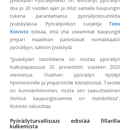
Jyväskylän Pyöräilyviikko on levittänyt pyöräilyn
iloa jo 20 vuoden ajan ja ollut samalla kaupungin
tukena parantamassa pyöräilyolosuhteita
Jyväskylässä. Pyöräilyviikon suojelija
Timo
Koivisto
toteaa, että yhä useammat kaupungit
ympäri maailman panostavat voimakkaasti
pyöräilyyn, samoin Jyväskylä.
“Jyväskylän tavoitteena on nostaa pyöräilyn
kulkutapaosuus 25 prosenttiin vuoteen 2025
mennessä. Ovathan pyöräilyn hyödyt
hyvinvoinnille ja ympäristölle kiistattomat. Tavoite
on kunnianhimoinen, mutta sen saavuttaminen
tiiviissä kaupungissamme on mahdollista”,
Koivisto vakuuttaa.
Pyöräilyturvallisuus edistää fillarilla
kulkemista