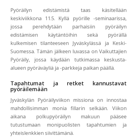
Pyöräilyn edistämistä taas käsitellään
keskiviikkona 11.5. Kyllä pyörille -seminaarissa,
jossa perehdytään parhaisiin pyöräilyn
edistämisen käytäntöihin sekä pyörällä
kulkemisen tilanteeseen Jyväskylässä ja Keski-
Suomessa. Tämän jälkeen luvassa on Vaikuttajien
Pyöräily, jossa käydään tutkimassa keskusta-
alueen pyöräväyliä ja -parkkeja paikan päällä.
Tapahtumat ja retket kannustavat
pyöräilemään
Jyväskylän Pyöräilyviikon missiona on innostaa
mahdollisimman monia fillarin selkään. Viikon
aikana polkupyöräilyn makuun pääsee
tutustumaan monipuolisten tapahtumien ja
yhteislenkkien siivittämänä.