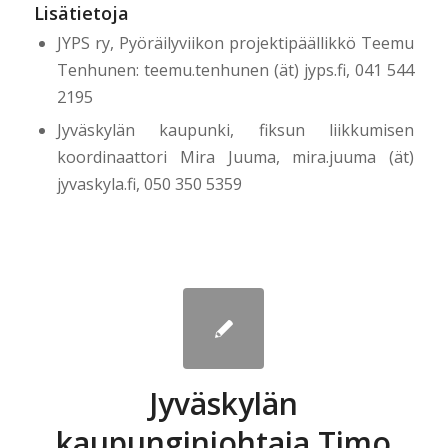
Lisätietoja
JYPS ry, Pyöräilyviikon projektipäällikkö Teemu
Tenhunen: teemu.tenhunen (ät) jyps.fi, 041 544
2195
Jyväskylän kaupunki, fiksun liikkumisen
koordinaattori Mira Juuma, mira.juuma (ät)
jyvaskyla.fi, 050 350 5359
Jyväskylän
kaupunginjohtaja Timo