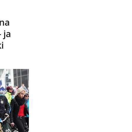
ina
 ja
i