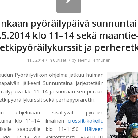
nkaan pyöräilypäivä sunnunta
.5.2014 klo 11–14 sekä maantie-
retkipyöräilykurssit ja perheretk
/
/
11.5.2014
in
Uutiset
by
Teemu Tenhunen
eudun Pyöräilyviikon ohjelma jatkuu huiman
apäivän jälkeen! Sunnuntaina järjestetään
räilypäivä klo 11–14 ja suoraan sen perään
etkipyöräilykurssit sekä perhepyöräretki.
äivän ohjelmaan sisältyvät pyörien
htuma klo 11–14, ilmainen
crossfit-kokeilu
ikalle saapuville klo 11–11:50.
Häiveen
a klo 12–13 on valitettavasti PERUTTU