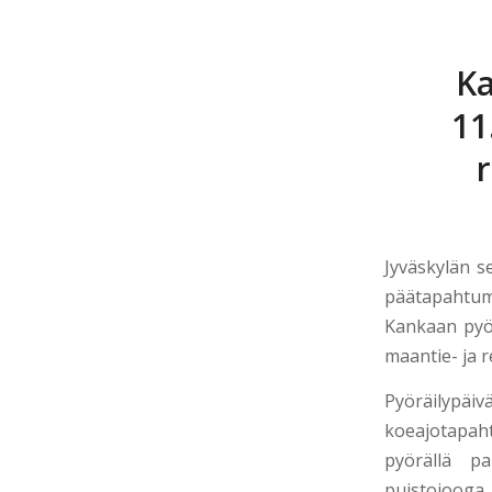
Ka
11
Jyväskylän s
päätapahtum
Kankaan pyö
maantie- ja r
Pyöräilyp
koeajotapa
pyörällä pa
puistojoog