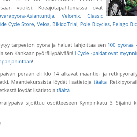
sään vuoksi. Koeajotapahtumassa ovat
avarapyörä-Asiantuntija
,
Velomix
,
Classic
ide Cycle Store
,
Velos
,
BikidoTrial
,
Pole Bicycles
,
Pelago Bic
löytyy tarpeeton pyörä ja haluat lahjoittaa sen
100 pyörää 
oda sen Kankaan pyöräilypäivään!
I Cycle -paidat ovat myynni
ampanjahintaan
!
ypäivän perään eli klo 14 alkavat maantie- ja retkipyöräil
tki. Maantiekurssista löydät lisätietoja
täältä
. Retkipyöräi
tkestä löydät lisätietoja
täältä
.
äilypäivä sijoittuu osoitteeseen Kympinkatu 3. Sijainti k
!