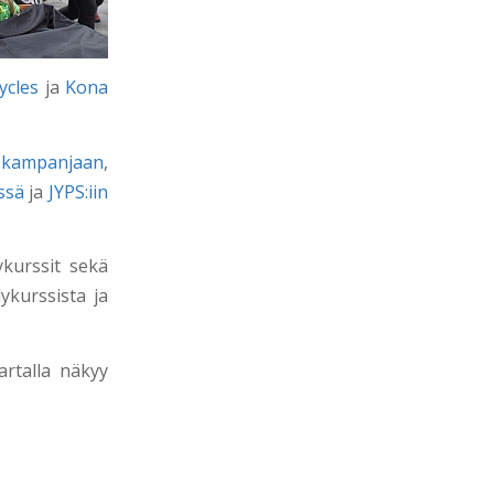
ycles
ja
Kona
-kampanjaan
,
ssä
ja
JYPS:iin
ykurssit sekä
lykurssista ja
artalla näkyy