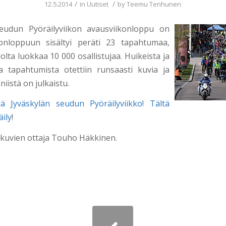
/
/
12.5.2014
in
Uutiset
by
Teemu Tenhunen
seudun Pyöräilyviikon avausviikonloppu on
konloppuun sisältyi peräti 23 tapahtumaa,
violta luokkaa 10 000 osallistujaa. Huikeista ja
a tapahtumista otettiin runsaasti kuvia ja
iistä on julkaistu.
ää Jyväskylän seudun Pyöräilyviikko! Tältä
äily
!
n kuvien ottaja Touho Häkkinen.