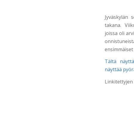
Jyväskylän 
takana. Vii
joissa oli ar
onnistuneist
ensimmäiset n
Tältä näytt
näyttää pyör
Linkitettyje