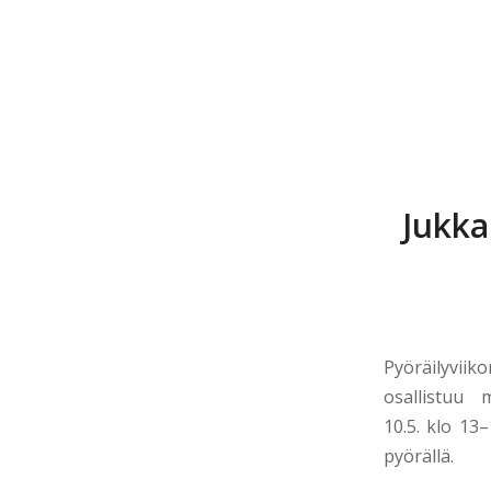
Jukka
Pyöräilyviiko
osallistuu
10.5. klo 13
pyörällä.