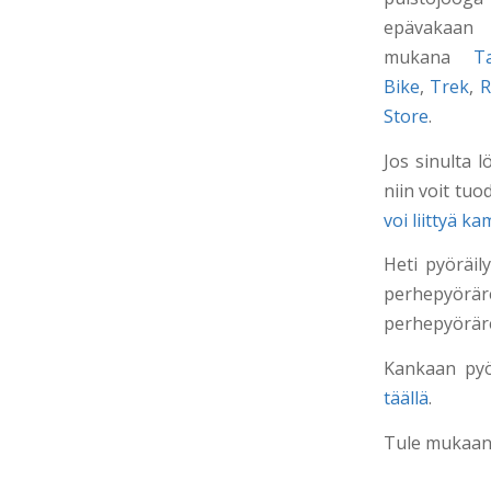
epävakaan 
mukana
T
Bike
,
Trek
,
R
Store
.
Jos sinulta 
niin voit tu
voi liittyä k
Heti pyöräil
perhepyöräre
perhepyöräre
Kankaan pyör
täällä
.
Tule mukaan