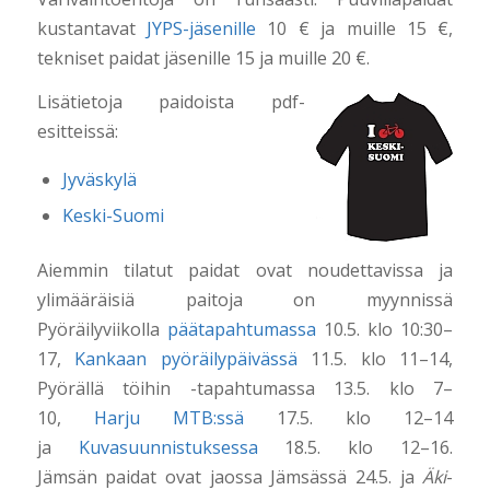
kustantavat
JYPS-jäsenille
10 € ja muille 15 €,
tekniset paidat jäsenille 15 ja muille 20 €.
Lisätietoja paidoista pdf-
esitteissä:
Jyväskylä
Keski-Suomi
Aiemmin tilatut paidat ovat noudettavissa ja
ylimääräisiä paitoja on myynnissä
Pyöräilyviikolla
päätapahtumassa
10.5. klo 10:30–
17,
Kankaan pyöräilypäivässä
11.5. klo 11–14,
Pyörällä töihin -tapahtumassa 13.5. klo 7–
10,
Harju MTB:ssä
17.5. klo 12–14
ja
Kuvasuunnistuksessa
18.5. klo 12–16.
Jämsän paidat ovat jaossa Jämsässä 24.5. ja
Äki
-