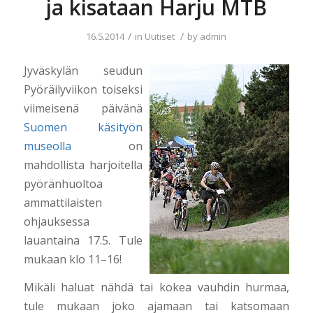
ja kisataan Harju MTB
/
/
16.5.2014
in
Uutiset
by
admin
Jyväskylän seudun
Pyöräilyviikon toiseksi
viimeisenä päivänä
Suomen käsityön
museolla
on
mahdollista harjoitella
pyöränhuoltoa
ammattilaisten
ohjauksessa
lauantaina 17.5. Tule
mukaan klo 11–16!
Mikäli haluat nähdä tai kokea vauhdin hurmaa,
tule mukaan joko ajamaan tai katsomaan