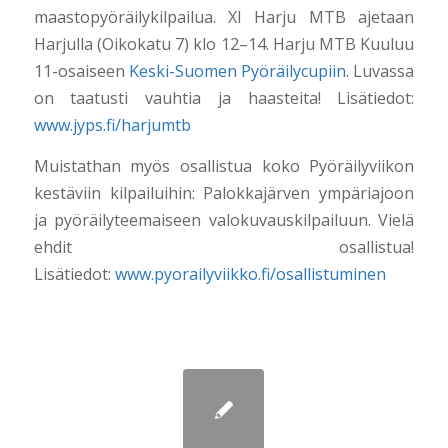
maastopyöräilykilpailua. XI Harju MTB ajetaan
Harjulla (Oikokatu 7) klo 12–14. Harju MTB Kuuluu
11-osaiseen
Keski-Suomen Pyöräilycupiin
. Luvassa
on taatusti vauhtia ja haasteita! Lisätiedot:
www.jyps.fi/harjumtb
Muistathan myös osallistua koko Pyöräilyviikon
kestäviin kilpailuihin: Palokkajärven ympäriajoon
ja pyöräilyteemaiseen valokuvauskilpailuun. Vielä
ehdit osallistua!
Lisätiedot:
www.pyorailyviikko.fi/osallistuminen