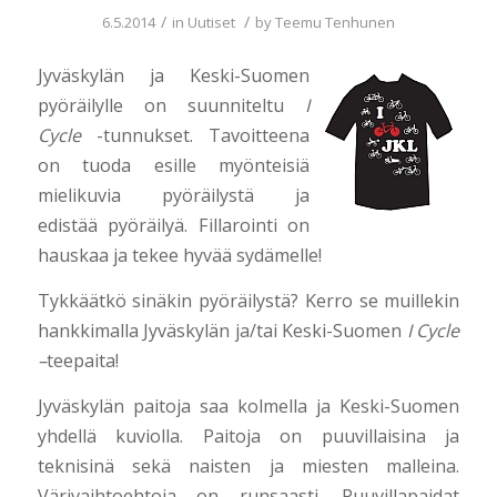
/
/
6.5.2014
in
Uutiset
by
Teemu Tenhunen
Jyväskylän ja Keski-Suomen
pyöräilylle on suunniteltu
I
Cycle
-tunnukset. Tavoitteena
on tuoda esille myönteisiä
mielikuvia pyöräilystä ja
edistää pyöräilyä. Fillarointi on
hauskaa ja tekee hyvää sydämelle!
Tykkäätkö sinäkin pyöräilystä? Kerro se muillekin
hankkimalla Jyväskylän ja/tai Keski-Suomen
I Cycle
–
teepaita!
Jyväskylän paitoja saa kolmella ja Keski-Suomen
yhdellä kuviolla. Paitoja on puuvillaisina ja
teknisinä sekä naisten ja miesten malleina.
Värivaihtoehtoja on runsaasti. Puuvillapaidat