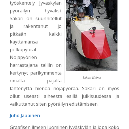
työskentely Jyväskylän
pyöräilyn hyväksi.
Sakari on suunnitellut
ja rakentanut jo
pitkään kaikki
käyttämänsä
polkupyörät.
Nojapyörien
harrastajana talliin on
kertynyt parikymmentä
Sakari Holma
omalta pajalta
lähtenyttä hienoa nojapyörää. Sakari on myös
ollut useasti aiheesta esillä julkisuudessa ja
vaikuttanut siten pyöräilyn edistämiseen.
Juho Jäppinen
Graafisen ilmeen luominen Jyväskylän ja jopa koko