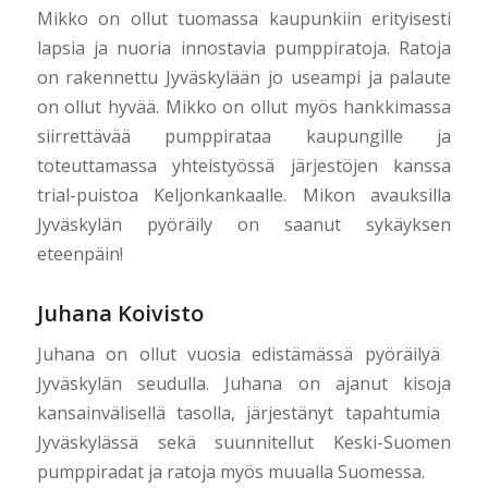
Mikko on ollut tuomassa kaupunkiin erityisesti
lapsia ja nuoria innostavia pumppiratoja. Ratoja
on rakennettu Jyväskylään jo useampi ja palaute
on ollut hyvää. Mikko on ollut myös hankkimassa
siirrettävää pumppirataa kaupungille ja
toteuttamassa yhteistyössä järjestöjen kanssa
trial-puistoa Keljonkankaalle. Mikon avauksilla
Jyväskylän pyöräily on saanut sykäyksen
eteenpäin!
Juhana Koivisto
Juhana​ ​on​ ​ollut​ ​vuosia​ ​edistämässä​ ​pyöräilyä​ ​
Jyväskylän​ ​seudulla.​ ​Juhana​ ​on​ ​ajanut​ ​kisoja
kansainvälisellä​ ​tasolla,​ ​järjestänyt​ ​tapahtumia​ ​
Jyväskylässä​ ​sekä​ ​suunnitellut​ ​Keski-Suomen
pumppiradat​ ​ja​ ​ratoja​ ​myös​ ​muualla​ ​Suomessa.