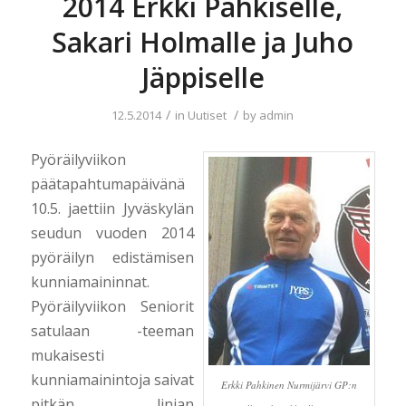
2014 Erkki Pahkiselle,
Sakari Holmalle ja Juho
Jäppiselle
/
/
12.5.2014
in
Uutiset
by
admin
Pyöräilyviikon
päätapahtumapäivänä
10.5. jaettiin Jyväskylän
seudun vuoden 2014
pyöräilyn edistämisen
kunniamaininnat.
Pyöräilyviikon Seniorit
satulaan -teeman
mukaisesti
kunniamainintoja saivat
Erkki Pahkinen Nurmijärvi GP:n
pitkän linjan