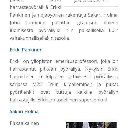
palkintokorokkeella 10.5.
harrastepyöräilijä Erkki
Pahkinen ja nojapyörien rakentaja Sakari Holma.
Juho Jäppinen palkittiin graafisen ilmeen
luomisesta pyöräilylle niin paikallisella kuin
valtakunnallisellakin tasolla.
Erkki Pahkinen
Erkki on yliopiston emeritusprofessori, joka on
harrastanut pitkään pyöräilyä. Nykyisin Erkki
harjoittelee ja kilpailee aktiivisesti pyöräilyssä
sarjassa M75! Erkin kilpaileminen ja pitkät
pyörälenkit ovat tuttuja kaikille pyöräilyn
harrastajille. Erkki on todellinen superseniori!
Sakari Holma
Pitkäaikainen