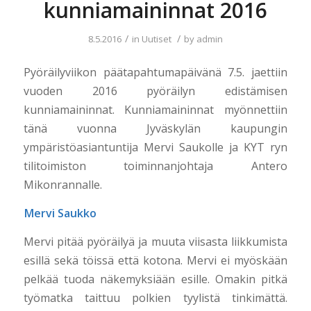
kunniamaininnat 2016
/
/
8.5.2016
in
Uutiset
by
admin
Pyöräilyviikon päätapahtumapäivänä 7.5. jaettiin
vuoden 2016 pyöräilyn edistämisen
kunniamaininnat. Kunniamaininnat myönnettiin
tänä vuonna Jyväskylän kaupungin
ympäristöasiantuntija Mervi Saukolle ja KYT ryn
tilitoimiston toiminnanjohtaja Antero
Mikonrannalle.
Mervi Saukko
Mervi pitää pyöräilyä ja muuta viisasta liikkumista
esillä sekä töissä että kotona. Mervi ei myöskään
pelkää tuoda näkemyksiään esille. Omakin pitkä
työmatka taittuu polkien tyylistä tinkimättä.