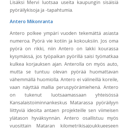
Lisäksi Mervi luotsaa useita kaupungin sisäisiä
pyöräilykisoja ja -tapahtumia.
Antero Mikonranta
Antero polkee ympäri vuoden tekemättä asiasta
numeroa. Pyörä vie kotiin ja kokouksiin. Jos oma
pyörä on rikki, niin Antero on lakki kourassa
kysymässä, jos työpaikan pyörillä saisi työmatkaa
kulkea korjauksen ajan. Anterolla on myös auto,
mutta se tuntuu olevan pyörää huomattavan
vähemmällä huomiolla. Antero ei välineillä koreile,
vaan näyttää mallia peruspyörämiehenä. Antero
on tukenut luotsaamassaan yhteisössä
Kansalaistoiminnankeskus Matarassa pyöräilyyn
liittyviä ideoita antaen projekteille sen viimeisen
ylätason hyväksynnän. Antero osallistuu myös
vuosittain Mataran kilometrikisajoukkueeseen