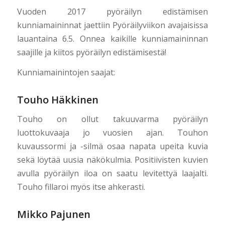
Vuoden 2017 pyöräilyn edistämisen
kunniamaininnat jaettiin Pyöräilyviikon avajaisissa
lauantaina 6.5. Onnea kaikille kunniamaininnan
saajille ja kiitos pyöräilyn edistämisestä!
Kunniamainintojen saajat:
Touho Häkkinen
Touho on ollut takuuvarma pyöräilyn
luottokuvaaja jo vuosien ajan. Touhon
kuvaussormi ja -silmä osaa napata upeita kuvia
sekä löytää uusia näkökulmia. Positiivisten kuvien
avulla pyöräilyn iloa on saatu levitettyä laajalti.
Touho fillaroi myös itse ahkerasti.
Mikko Pajunen