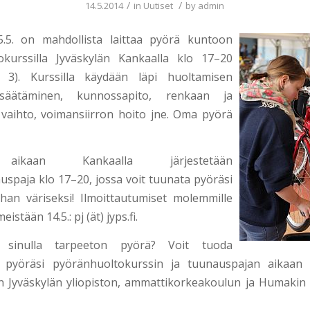
/
/
14.5.2014
in
Uutiset
by
admin
5.5. on mahdollista laittaa pyörä kuntoon
okurssilla Jyväskylän Kankaalla klo 17–20
 3). Kurssilla käydään läpi huoltamisen
 säätäminen, kunnossapito, renkaan ja
 vaihto, voimansiirron hoito jne. Oma pyörä
ikaan Kankaalla järjestetään
spaja klo 17–20, jossa voit tuunata pyöräsi
han väriseksi! Ilmoittautumiset molemmille
eistään 14.5.: pj (ät) jyps.fi.
sinulla tarpeeton pyörä? Voit tuoda
n pyöräsi pyöränhuoltokurssin ja tuunauspajan aikaan 
en Jyväskylän yliopiston, ammattikorkeakoulun ja Humakin