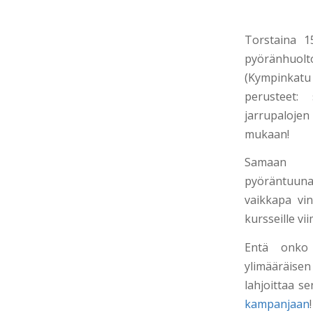
Torstaina 1
pyöränhuolt
(Kympinkatu
perusteet:
jarrupalojen
mukaan!
Samaan a
pyöräntuunau
vaikkapa vin
kursseille viim
Entä onko 
ylimääräise
lahjoittaa s
kampanjaan
!