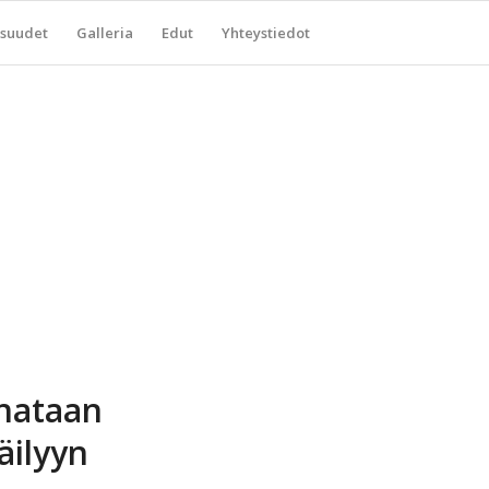
suudet
Galleria
Edut
Yhteystiedot
unataan
äilyyn