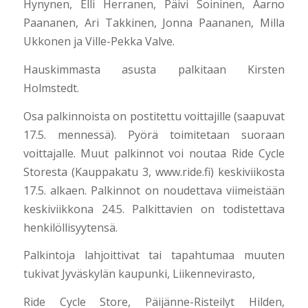
Hynynen, Elli Herranen, Päivi Soininen, Aarno
Paananen, Ari Takkinen, Jonna Paananen, Milla
Ukkonen ja Ville-Pekka Valve.
Hauskimmasta asusta palkitaan Kirsten
Holmstedt.
Osa palkinnoista on postitettu voittajille (saapuvat
17.5. mennessä). Pyörä toimitetaan suoraan
voittajalle. Muut palkinnot voi noutaa Ride Cycle
Storesta (Kauppakatu 3, www.ride.fi) keskiviikosta
17.5. alkaen. Palkinnot on noudettava viimeistään
keskiviikkona 24.5. Palkittavien on todistettava
henkilöllisyytensä.
Palkintoja lahjoittivat tai tapahtumaa muuten
tukivat Jyväskylän kaupunki, Liikennevirasto,
Ride Cycle Store, Päijänne-Risteilyt Hilden,