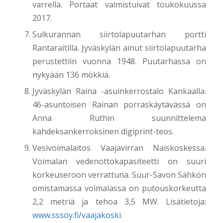
varrella. Portaat valmistuivat toukokuussa
2017.
Sulkurannan siirtolapuutarhan portti
Rantaraitilla. Jyväskylän ainut siirtolapuutarha
perustettiin vuonna 1948. Puutarhassa on
nykyään 136 mökkiä.
Jyväskylän Raina -asuinkerrostalo Kankaalla.
46-asuntoisen Rainan porraskäytävässä on
Anna Ruthin suunnittelema
kahdeksankerroksinen digiprint-teos.
Vesivoimalaitos Vaajavirran Naiskoskessa.
Voimalan vedenottokapasiteetti on suuri
korkeuseroon verrattuna. Suur-Savon Sähkön
omistamassa voimalassa on putouskorkeutta
2,2 metriä ja tehoa 3,5 MW. Lisätietoja:
www.sssoy.fi/vaajakoski
.