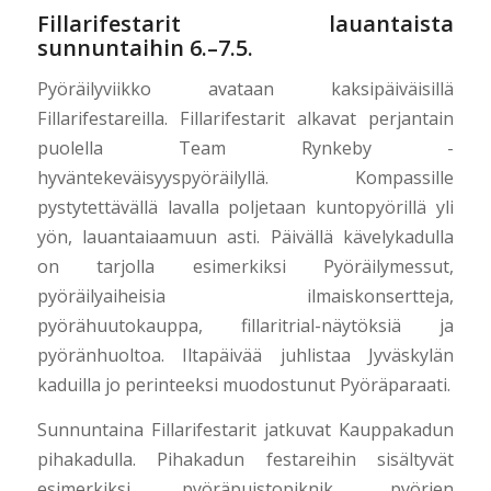
Fillarifestarit lauantaista
sunnuntaihin 6.–7.5.
Pyöräilyviikko avataan kaksipäiväisillä
Fillarifestareilla. Fillarifestarit alkavat perjantain
puolella Team Rynkeby -
hyväntekeväisyyspyöräilyllä. Kompassille
pystytettävällä lavalla poljetaan kuntopyörillä yli
yön, lauantaiaamuun asti. Päivällä kävelykadulla
on tarjolla esimerkiksi Pyöräilymessut,
pyöräilyaiheisia ilmaiskonsertteja,
pyörähuutokauppa, fillaritrial-näytöksiä ja
pyöränhuoltoa. Iltapäivää juhlistaa Jyväskylän
kaduilla jo perinteeksi muodostunut Pyöräparaati.
Sunnuntaina Fillarifestarit jatkuvat Kauppakadun
pihakadulla. Pihakadun festareihin sisältyvät
esimerkiksi pyöräpuistopiknik, pyörien