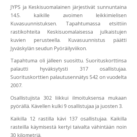
JYPS ja Keskisuomalainen järjestivät sunnuntaina
14.5. kaikille avoimen leikkimielisen
Kuvasuunnistuksen. Tapahtumassa etsittiin
rastikohteita Keskisuomalaisessa julkaistujen
kuvien perusteella. Kuvasuunnistus päätti
Jyväskylän seudun Pyöräilyviikon.
Tapahtuma oli jälleen suosittu. Suorituskorttinsa
palautti hyväksytysti 317 osallistujaa.
Suorituskorttien palautusennätys 542 on vuodelta
2007.
Osallistujista 302 liikkui ilmoituksensa mukaan
pyörällä. Kävellen kulki 9 osallistujaa ja juosten 3.
Kaikilla 12 rastilla kävi 137 osallistujaa. Kaikilla
rasteilla käymisestä kertyi taivalta vähintään noin
30 kilometriä.