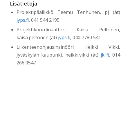
Lisätietoja:
Projektipäällikkö Teemu Tenhunen, pj (ät)
jyps.fi
, 041 544 2195
Projektikoordinaattori Kaisa Peltonen,
kaisa.peltonen (ät)
jyps.fi
, 040 7780 541
Liikenteenohjausinsinööri Heikki Vikki,
Jyväskylän kaupunki, heikki.vikki (ät)
jkl.fi
, 014
266 0547