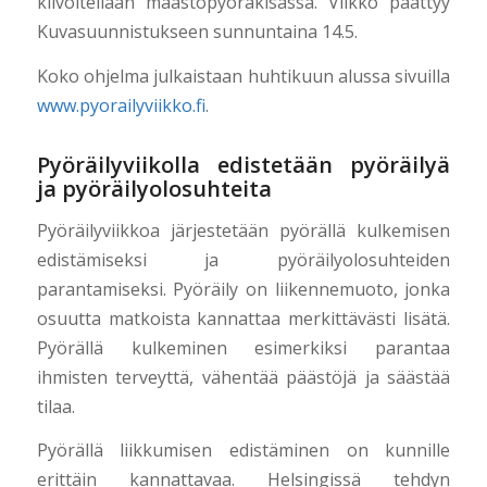
kilvoitellaan maastopyöräkisassa. Viikko päättyy
Kuvasuunnistukseen sunnuntaina 14.5.
Koko ohjelma julkaistaan huhtikuun alussa sivuilla
www.pyorailyviikko.fi
.
Pyöräilyviikolla edistetään pyöräilyä
ja pyöräilyolosuhteita
Pyöräilyviikkoa järjestetään pyörällä kulkemisen
edistämiseksi ja pyöräilyolosuhteiden
parantamiseksi. Pyöräily on liikennemuoto, jonka
osuutta matkoista kannattaa merkittävästi lisätä.
Pyörällä kulkeminen esimerkiksi parantaa
ihmisten terveyttä, vähentää päästöjä ja säästää
tilaa.
Pyörällä liikkumisen edistäminen on kunnille
erittäin kannattavaa. Helsingissä tehdyn