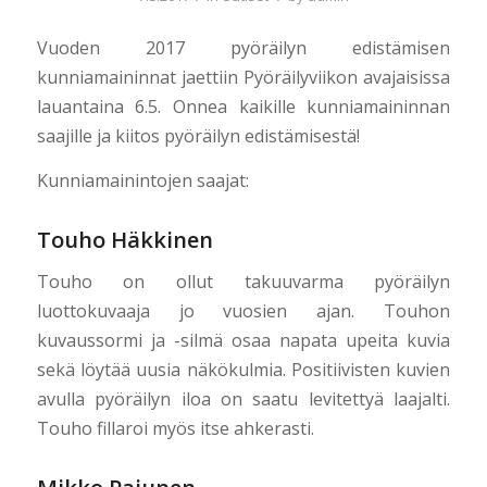
Vuoden 2017 pyöräilyn edistämisen
kunniamaininnat jaettiin Pyöräilyviikon avajaisissa
lauantaina 6.5. Onnea kaikille kunniamaininnan
saajille ja kiitos pyöräilyn edistämisestä!
Kunniamainintojen saajat:
Touho Häkkinen
Touho on ollut takuuvarma pyöräilyn
luottokuvaaja jo vuosien ajan. Touhon
kuvaussormi ja -silmä osaa napata upeita kuvia
sekä löytää uusia näkökulmia. Positiivisten kuvien
avulla pyöräilyn iloa on saatu levitettyä laajalti.
Touho fillaroi myös itse ahkerasti.