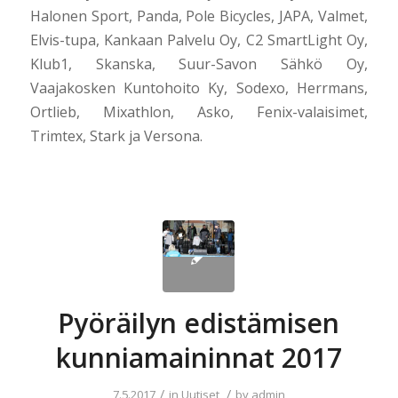
Halonen Sport, Panda, Pole Bicycles, JAPA, Valmet,
Elvis-tupa, Kankaan Palvelu Oy, C2 SmartLight Oy,
Klub1, Skanska, Suur-Savon Sähkö Oy,
Vaajakosken Kuntohoito Ky, Sodexo, Herrmans,
Ortlieb, Mixathlon, Asko, Fenix-valaisimet,
Trimtex, Stark ja Versona.
Pyöräilyn edistämisen
kunniamaininnat 2017
/
/
7.5.2017
in
Uutiset
by
admin