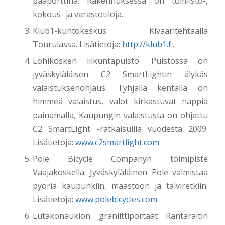
pääporttina. Rakennuksessa on toimisto-,
kokous- ja varastotiloja.
Klub1-kuntokeskus Kivääritehtaalla
Tourulassa. Lisätietoja:
http://klub1.fi
.
Lohikosken liikuntapuisto. Puistossa on
jyväskyläläisen C2 SmartLightin älykäs
valaistuksenohjaus. Tyhjällä kentällä on
himmeä valaistus, valot kirkastuvat nappia
painamalla, Kaupungin valaistusta on ohjattu
C2 SmartLight -ratkaisuilla vuodesta 2009.
Lisätietoja:
www.c2smartlight.com
.
Pole Bicycle Companyn toimipiste
Vaajakoskella. Jyväskyläläinen Pole valmistaa
pyöriä kaupunkiin, maastoon ja talviretkiin.
Lisätietoja:
www.polebicycles.com
.
Lutakonaukion graniittiportaat Rantaraitin