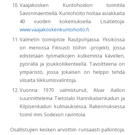
Vaajakosken Kuntohoidon toimitila
Savonmäentiellä. Kuntohoito hoitaa asiakkaita
40 vuoden kokemuksella. Lisätietoja:
www.vaajakoskenkuntohoito.fi
.
Valmetin toimipiste Rautpohjassa. Yksikössä
on menossa Fiksusti töihin -projekti, jossa
edistetään työmatkojen kulkemista kävellen,
pyörällä ja joukkoliikenteellä. Tavoitteena on
ympäristö, jossa jokaisen on helppo tehdä
viisaita liikkumisvalintoja.
Vuonna 1970 valmistunut, Alvar Aallon
suunnittelema Tietotalo Hannikaisenkadun ja
Kilpisenkadun kulmauksessa. Rakennuksessa
toimii mm. Sodexon ravintola.
Osallistujien kesken arvottiin runsaasti palkintoja.