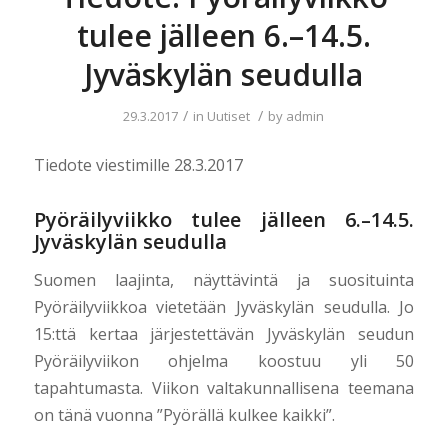
tulee jälleen 6.–14.5.
Jyväskylän seudulla
/
/
29.3.2017
in
Uutiset
by
admin
Tiedote viestimille 28.3.2017
Pyöräilyviikko tulee jälleen 6.–14.5.
Jyväskylän seudulla
Suomen laajinta, näyttävintä ja suosituinta
Pyöräilyviikkoa vietetään Jyväskylän seudulla. Jo
15:ttä kertaa järjestettävän Jyväskylän seudun
Pyöräilyviikon ohjelma koostuu yli 50
tapahtumasta. Viikon valtakunnallisena teemana
on tänä vuonna ”Pyörällä kulkee kaikki”.