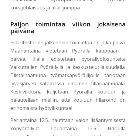
koeajotilaisuus ja fillarijumppa.
Paljon toimintaa viikon jokaisena
päivänä
Fillarifestarien jälkeenkin toimintaa on joka päivä.
Maanantaina vietetään Pyörällä kauppaan -
päivää. Illalla edistetään pyöräilyolosuhteita
Vaikuttajien Pyöräilyllä ja keskustelutilaisuudella.
Tiistainaamuna työmatkapyöräilijöille tarjotaan
Jyväsjärven satamassa ilmainen fillariaamupala.
Keskiviikkona kuljetaan Pyörällä kouluun ja
palautellaan mieliin, että kouluun fillarointi on
erinomaista hyötyliikuntaa!
Perjantaina 12.5. nautitaan valon lisääntymisestä
Yöpyöräilyllä. Lauantaina 13.5. Harjulla