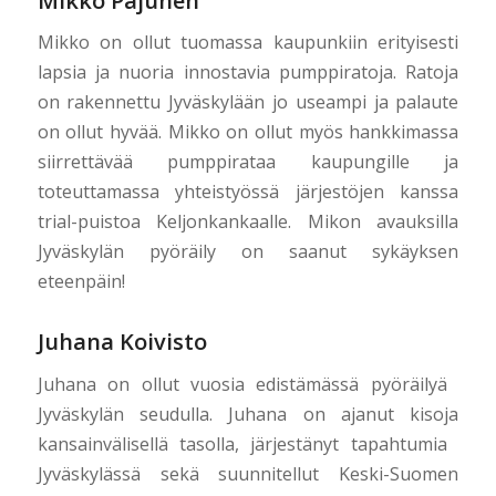
Mikko Pajunen
Mikko on ollut tuomassa kaupunkiin erityisesti
lapsia ja nuoria innostavia pumppiratoja. Ratoja
on rakennettu Jyväskylään jo useampi ja palaute
on ollut hyvää. Mikko on ollut myös hankkimassa
siirrettävää pumppirataa kaupungille ja
toteuttamassa yhteistyössä järjestöjen kanssa
trial-puistoa Keljonkankaalle. Mikon avauksilla
Jyväskylän pyöräily on saanut sykäyksen
eteenpäin!
Juhana Koivisto
Juhana​ ​on​ ​ollut​ ​vuosia​ ​edistämässä​ ​pyöräilyä​ ​
Jyväskylän​ ​seudulla.​ ​Juhana​ ​on​ ​ajanut​ ​kisoja
kansainvälisellä​ ​tasolla,​ ​järjestänyt​ ​tapahtumia​ ​
Jyväskylässä​ ​sekä​ ​suunnitellut​ ​Keski-Suomen