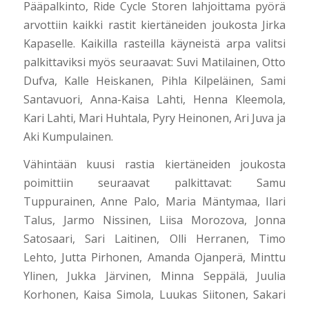
Pääpalkinto, Ride Cycle Storen lahjoittama pyörä
arvottiin kaikki rastit kiertäneiden joukosta Jirka
Kapaselle. Kaikilla rasteilla käyneistä arpa valitsi
palkittaviksi myös seuraavat: Suvi Matilainen, Otto
Dufva, Kalle Heiskanen, Pihla Kilpeläinen, Sami
Santavuori, Anna-Kaisa Lahti, Henna Kleemola,
Kari Lahti, Mari Huhtala, Pyry Heinonen, Ari Juva ja
Aki Kumpulainen.
Vähintään kuusi rastia kiertäneiden joukosta
poimittiin seuraavat palkittavat: Samu
Tuppurainen, Anne Palo, Maria Mäntymaa, Ilari
Talus, Jarmo Nissinen, Liisa Morozova, Jonna
Satosaari, Sari Laitinen, Olli Herranen, Timo
Lehto, Jutta Pirhonen, Amanda Ojanperä, Minttu
Ylinen, Jukka Järvinen, Minna Seppälä, Juulia
Korhonen, Kaisa Simola, Luukas Siitonen, Sakari